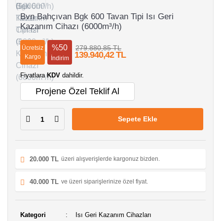
Bvn Bahçıvan Bgk 600 Tavan Tipi Isı Geri
Kazanım Cihazı (6000m³/h)
%50
279.880,85 TL
Ücretsiz
139.940,42 TL
Kargo
İndirim
Fiyatlara
KDV
dahildir.
Projene Özel Teklif Al
Sepete Ekle
20.000 TL
üzeri alışverişlerde kargonuz bizden.
40.000 TL
ve üzeri siparişlerinize özel fiyat.
Kategori
Isı Geri Kazanım Cihazları