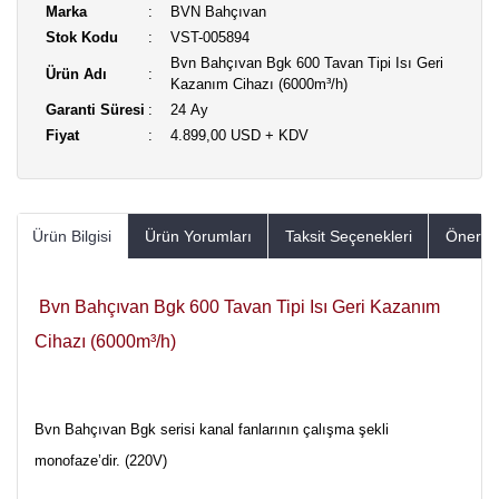
Marka
BVN Bahçıvan
Stok Kodu
VST-005894
Bvn Bahçıvan Bgk 600 Tavan Tipi Isı Geri
Ürün Adı
Kazanım Cihazı (6000m³/h)
Garanti Süresi
24 Ay
Fiyat
4.899,00 USD + KDV
Ürün Bilgisi
Ürün Yorumları
Taksit Seçenekleri
Öneriler
Bvn Bahçıvan Bgk 600 Tavan Tipi Isı Geri Kazanım
Cihazı (6000m³/h)
Bvn Bahçıvan Bgk serisi kanal fanlarının çalışma şekli
monofaze’dir. (220V)