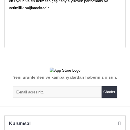
en uygun ve en ucuz fan çeşitleriyle yüksek performans ve
verimlilik sağlamaktadır.
Bu ürünün fiyat bilgisi, resim, ürün açıklamalarında ve diğer
konularda yetersiz gördüğünüz noktaları öneri formunu
Bu ürüne ilk yorumu siz yapın!
kullanarak tarafımıza iletebilirsiniz.
Görüş ve önerileriniz için teşekkür ederiz.
Yorum Yaz
Yeni ürünlerden ve kampanyalardan haberiniz olsun.
Ürün resmi kalitesiz, bozuk veya görüntülenemiyor.
Ürün açıklamasında eksik bilgiler bulunuyor.
Gönder
Ürün bilgilerinde hatalar bulunuyor.
Ürün fiyatı diğer sitelerden daha pahalı.
Bu ürüne benzer farklı alternatifler olmalı.
Kurumsal