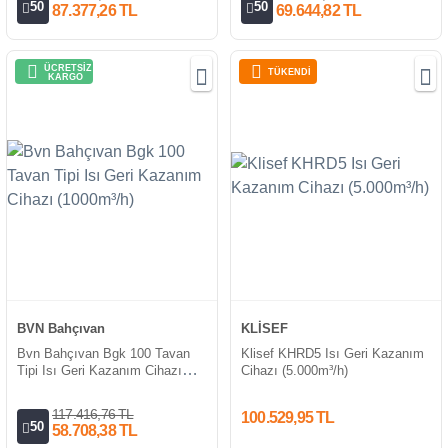
50
50
87.377,26 TL
69.644,82 TL
ÜCRETSİZ
TÜKENDİ
KARGO
BVN Bahçıvan
KLİSEF
Bvn Bahçıvan Bgk 100 Tavan
Klisef KHRD5 Isı Geri Kazanım
Tipi Isı Geri Kazanım Cihazı
Cihazı (5.000m³/h)
(1000m³/h)
117.416,76 TL
100.529,95 TL
50
58.708,38 TL