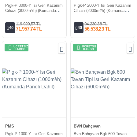
Pıgk-P 3000-Y Isı Geri Kazanım
Pıgk-P 2000-Y Isı Geri Kazanım
Cihazı (3000m³/h) (Kumanda
Cihazı (2000m³/h) (Kumanda
Paneli Dahil)
Paneli Dahil)
119.929,57 TL
94.230,38 TL
40
40
71.957,74 TL
56.538,23 TL
ÜCRETSİZ
ÜCRETSİZ
KARGO
KARGO
PMS
BVN Bahçıvan
Pıgk-P 1000-Y Isı Geri Kazanım
Bvn Bahçıvan Bgk 600 Tavan