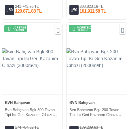
241.743,75 TL
203.823,16 TL
50
50
120.871,88 TL
101.911,58 TL
ÜCRETSİZ
ÜCRETSİZ
KARGO
KARGO
BVN Bahçıvan
BVN Bahçıvan
Bvn Bahçıvan Bgk 300 Tavan
Bvn Bahçıvan Bgk 200 Tavan
Tipi Isı Geri Kazanım Cihazı
Tipi Isı Geri Kazanım Cihazı
(3000m³/h)
(2000m³/h)
174.754,52 TL
139.289,63 TL