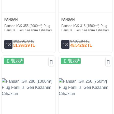
FANSAN
FANSAN
Fansan IGK 355 [2000m³] Plug
Fansan IGK 315 [1500m³] Plug
Fanlı Isı Geri Kazanım Cihazları
Fanlı Isı Geri Kazanım Cihazları
102.796,78 TL
97.085,84 TL
50
50
51.398,39 TL
48.542,92 TL
ÜCRETSİZ
ÜCRETSİZ
KARGO
KARGO