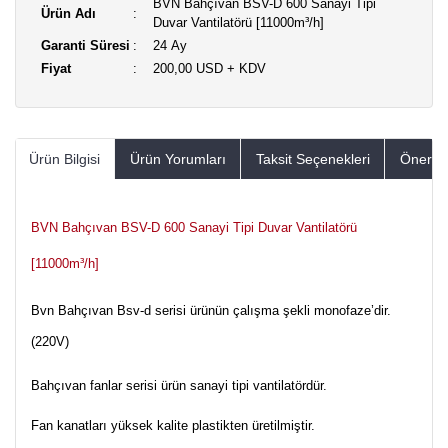
BVN Bahçıvan BSV-D 600 Sanayi Tipi
Ürün Adı
Duvar Vantilatörü [11000m³/h]
Garanti Süresi
24 Ay
Fiyat
200,00 USD + KDV
Ürün Bilgisi
Ürün Yorumları
Taksit Seçenekleri
Öneriler
BVN Bahçıvan BSV-D 600 Sanayi Tipi Duvar Vantilatörü
[11000m³/h]
Bvn Bahçıvan Bsv-d serisi ürünün çalışma şekli monofaze’dir.
(220V)
Bahçıvan fanlar serisi ürün sanayi tipi vantilatördür.
Fan kanatları yüksek kalite plastikten üretilmiştir.