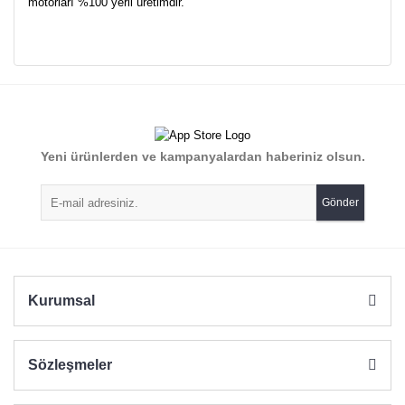
motorları %100 yerli üretimdir.
Bu ürünün fiyat bilgisi, resim, ürün açıklamalarında ve diğer
konularda yetersiz gördüğünüz noktaları öneri formunu
Bu ürüne ilk yorumu siz yapın!
kullanarak tarafımıza iletebilirsiniz.
Görüş ve önerileriniz için teşekkür ederiz.
Yorum Yaz
Yeni ürünlerden ve kampanyalardan haberiniz olsun.
Ürün resmi kalitesiz, bozuk veya görüntülenemiyor.
Ürün açıklamasında eksik bilgiler bulunuyor.
Gönder
Ürün bilgilerinde hatalar bulunuyor.
Ürün fiyatı diğer sitelerden daha pahalı.
Bu ürüne benzer farklı alternatifler olmalı.
Kurumsal
Sözleşmeler
Gönder