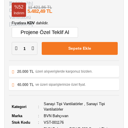
%52
11.421,86 TL
5.482,49 TL
İndirim
Fiyatlara
KDV
dahildir.
Projene Özel Teklif Al
Sepete Ekle
20.000 TL
üzeri alışverişlerde kargonuz bizden.
40.000 TL
ve üzeri siparişlerinize özel fiyat.
Sanayi Tipi Vantilatörler
,
Sanayi Tipi
Kategori
Vantilatörler
Marka
BVN Bahçıvan
Stok Kodu
VST-001176