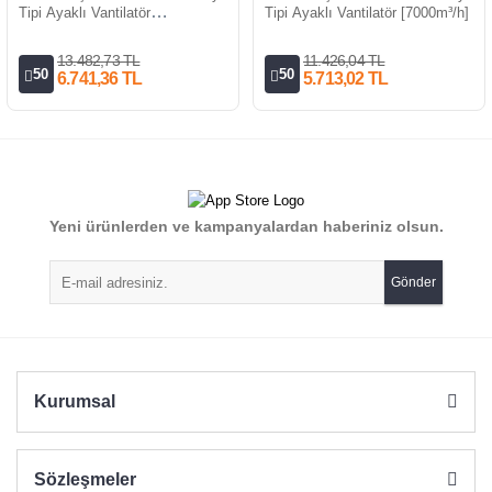
Tipi Ayaklı Vantilatör
Tipi Ayaklı Vantilatör [7000m³/h]
[11000m³/h]
13.482,73 TL
11.426,04 TL
50
50
6.741,36 TL
5.713,02 TL
Yeni ürünlerden ve kampanyalardan haberiniz olsun.
Gönder
Kurumsal
Sözleşmeler