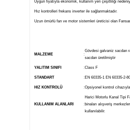
Uygun fiyatıyla ekonomik, kullanım yeri çeşitliliği nedeniy
Hız kontrolleri frekans inverter ile sağlanmaktadır.
Uzun ömürlü fan ve motor sistemleri üreticisi olan Fansa
Gövdesi galvaniz sacdan ra
MALZEME
:
sacdan üretilmiştir
YALITIM SINIFI
:
Class F
STANDART
:
EN 60335-1 EN 60335-2-8
HIZ KONTROLÜ
:
Opsiyonel kontrol cihazıyla
Harici Motorlu Kanal Tipi F
KULLANIM ALANLARI
:
binaları alışveriş merkezle
kullanılabilir.