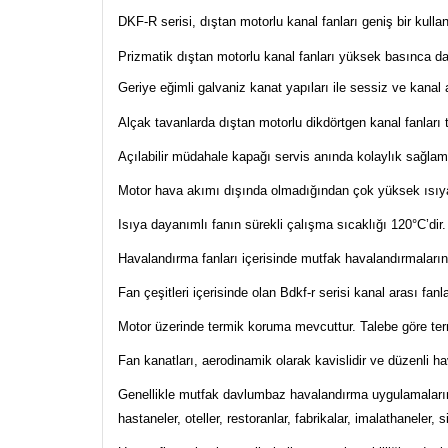
DKF-R serisi, dıştan motorlu kanal fanları geniş bir kullan
Prizmatik dıştan motorlu kanal fanları yüksek basınca da
Geriye eğimli galvaniz kanat yapıları ile sessiz ve kanal
Alçak tavanlarda dıştan motorlu dikdörtgen kanal fanları t
Açılabilir müdahale kapağı servis anında kolaylık sağlam
Motor hava akımı dışında olmadığından çok yüksek ısıya
Isıya dayanımlı fanın sürekli çalışma sıcaklığı 120°C’dir.
Havalandırma fanları içerisinde mutfak havalandırmaları
Fan çeşitleri içerisinde olan Bdkf-r serisi kanal arası fan
Motor üzerinde termik koruma mevcuttur. Talebe göre term
Fan kanatları, aerodinamik olarak kavislidir ve düzenli ha
Genellikle mutfak davlumbaz havalandırma uygulamalarında 
hastaneler, oteller, restoranlar, fabrikalar, imalathaneler,