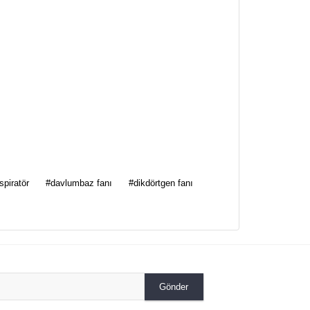
za iletebilirsiniz.
spiratör
#davlumbaz fanı
#dikdörtgen fanı
Gönder