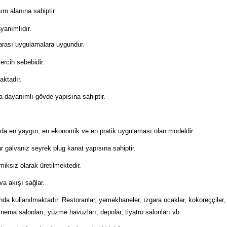
ım alanına sahiptir.
yanımlıdır.
 arası uygulamalara uygundur.
ercih sebebidir.
aktadır.
 dayanımlı gövde yapısına sahiptir.
nda en yaygın, en ekonomik ve en pratik uygulaması olan modeldir.
lar galvaniz seyrek plug kanat yapısına sahiptir.
iksiz olarak üretilmektedir.
va akışı sağlar.
kullanılmaktadır. Restoranlar, yemekhaneler, ızgara ocaklar, kokoreççiler, balı
 sinema salonları, yüzme havuzları, depolar, tiyatro salonları vb.