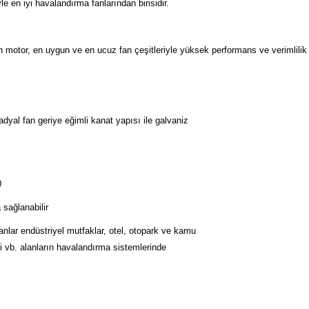
le en iyi havalandırma fanlarından birisidir.
n motor, en uygun ve en ucuz fan çeşitleriyle yüksek performans ve verimlilik
dyal fan geriye eğimli kanat yapısı ile galvaniz
0
 sağlanabilir
anlar endüstriyel mutfaklar, otel, otopark ve kamu
ri vb. alanların havalandırma sistemlerinde