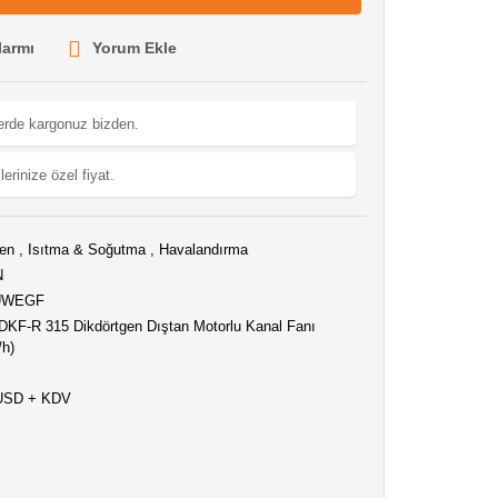
larmı
Yorum Ekle
lerde kargonuz bizden.
lerinize özel fiyat.
gen
,
Isıtma & Soğutma
,
Havalandırma
N
UWEGF
DKF-R 315 Dikdörtgen Dıştan Motorlu Kanal Fanı
/h)
 USD + KDV