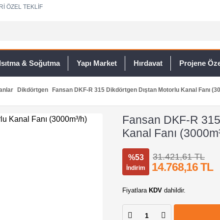
Rİ ÖZEL TEKLİF
Isıtma & Soğutma
Yapı Market
Hırdavat
Projene Özel
anlar
Dikdörtgen
Fansan DKF-R 315 Dikdörtgen Dıştan Motorlu Kanal Fanı (3
Fansan DKF-R 315 
Kanal Fanı (3000m³
31.421,61 TL
%53
14.768,16 TL
İndirim
Fiyatlara
KDV
dahildir.