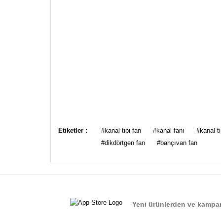
Bu ürünün fiyat bilgisi, resim, ürün açıklamalarında ve
Görüş ve önerileriniz için teşekkür ederiz.
Etiketler :
#kanal tipi fan
#kanal fanı
#kanal ti
#dikdörtgen fan
#bahçıvan fan
Ürün resmi kalitesiz, bozuk veya görüntülenemiyor.
Ürün açıklamasında eksik bilgiler bulunuyor.
Ürün bilgilerinde hatalar bulunuyor.
Ürün fiyatı diğer sitelerden daha pahalı.
Yeni ürünlerden ve kampan
Bu ürüne benzer farklı alternatifler olmalı.