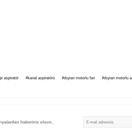
 diğer konularda yetersiz gördüğünüz noktaları öneri formunu kullanarak tarafımı
pi aspiratör
#kanal aspiratörü
#dıştan motorlu fan
#dıştan motorlu a
Bu ürüne ilk yorumu siz yapın!
Yorum Yaz
yalardan haberiniz olsun.