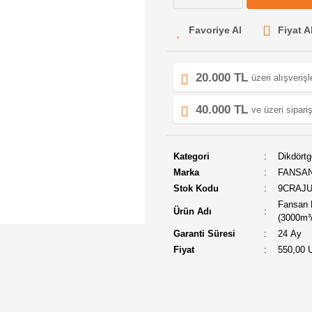
Fiyat A
20.000 TL
üzeri alışveriş
40.000 TL
ve üzeri sipariş
Kategori
Dikdört
Marka
FANSA
Stok Kodu
9CRAJ
Fansan 
Ürün Adı
(3000m³
Garanti Süresi
24 Ay
Fiyat
550,00