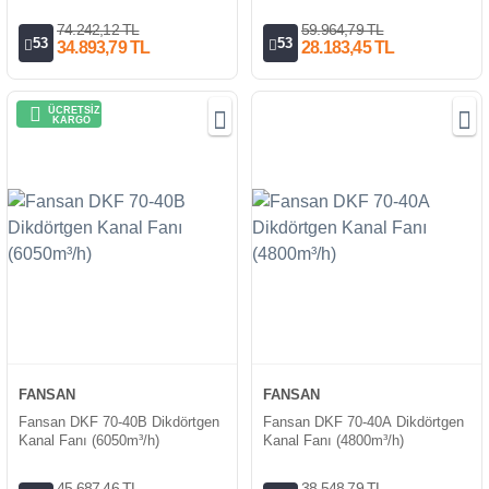
74.242,12 TL
59.964,79 TL
53
53
34.893,79 TL
28.183,45 TL
ÜCRETSİZ
KARGO
FANSAN
FANSAN
Fansan DKF 70-40B Dikdörtgen
Fansan DKF 70-40A Dikdörtgen
Kanal Fanı (6050m³/h)
Kanal Fanı (4800m³/h)
45.687,46 TL
38.548,79 TL