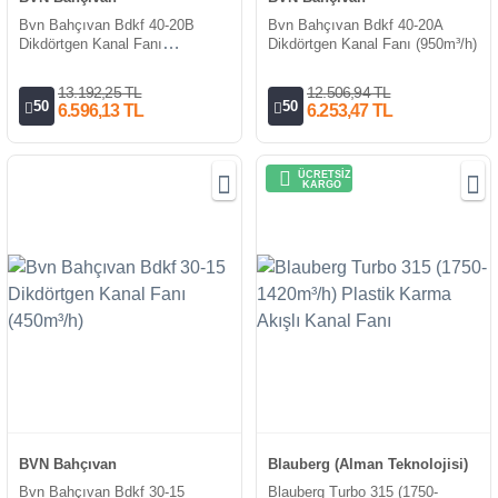
Bvn Bahçıvan Bdkf 40-20B
Bvn Bahçıvan Bdkf 40-20A
Dikdörtgen Kanal Fanı
Dikdörtgen Kanal Fanı (950m³/h)
(1150m³/h)
13.192,25 TL
12.506,94 TL
50
50
6.596,13 TL
6.253,47 TL
ÜCRETSİZ
KARGO
BVN Bahçıvan
Blauberg (Alman Teknolojisi)
Bvn Bahçıvan Bdkf 30-15
Blauberg Turbo 315 (1750-