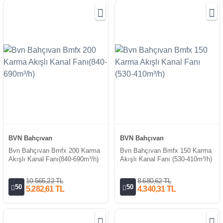
BVN Bahçıvan
BVN Bahçıvan
Bvn Bahçıvan Bmfx 200 Karma
Bvn Bahçıvan Bmfx 150 Karma
Akışlı Kanal Fanı(840-690m³/h)
Akışlı Kanal Fanı (530-410m³/h)
10.565,22 TL
8.680,62 TL
50
50
5.282,61 TL
4.340,31 TL