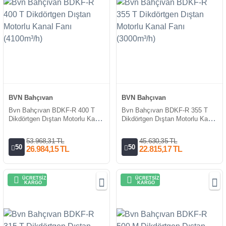
BVN Bahçıvan
BVN Bahçıvan
Bvn Bahçıvan BDKF-R 400 T
Bvn Bahçıvan BDKF-R 355 T
Dikdörtgen Dıştan Motorlu Kanal
Dikdörtgen Dıştan Motorlu Kanal
Fanı (4100m³/h)
Fanı (3000m³/h)
53.968,31 TL
45.630,35 TL
50
50
26.984,15 TL
22.815,17 TL
ÜCRETSİZ
ÜCRETSİZ
KARGO
KARGO