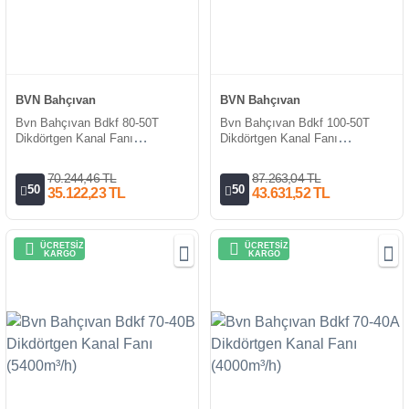
BVN Bahçıvan
BVN Bahçıvan
Bvn Bahçıvan Bdkf 80-50T
Bvn Bahçıvan Bdkf 100-50T
Dikdörtgen Kanal Fanı
Dikdörtgen Kanal Fanı
(7550m³/h)
(9600m³/h)
70.244,46 TL
87.263,04 TL
50
50
35.122,23 TL
43.631,52 TL
ÜCRETSİZ
ÜCRETSİZ
KARGO
KARGO