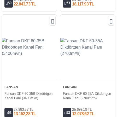
50
53
22.843,73 TL
18.117,93 TL
FANSAN
FANSAN
Fansan DKF 60-35B Dikdörtgen
Fansan DKF 60-35A Dikdörtgen
Kanal Fanı (3400m³/h)
Kanal Fanı (2700m³/h)
27.983,57 TL
25.699,19 TL
53
53
13.152,28 TL
12.078,62 TL