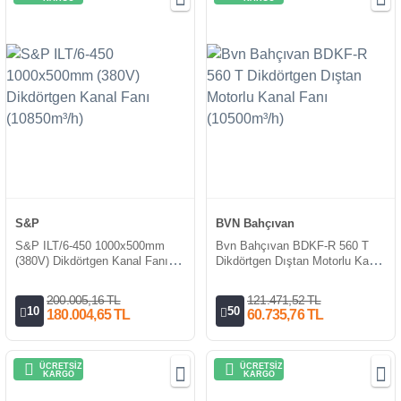
S&P
BVN Bahçıvan
S&P ILT/6-450 1000x500mm
Bvn Bahçıvan BDKF-R 560 T
(380V) Dikdörtgen Kanal Fanı
Dikdörtgen Dıştan Motorlu Kanal
(10850m³/h)
Fanı (10500m³/h)
200.005,16 TL
121.471,52 TL
10
50
180.004,65 TL
60.735,76 TL
ÜCRETSİZ
ÜCRETSİZ
KARGO
KARGO