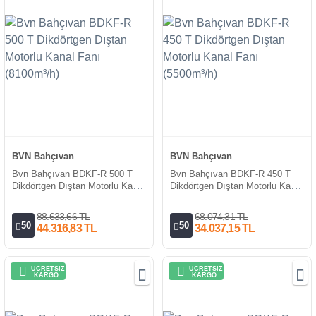
BVN Bahçıvan
BVN Bahçıvan
Bvn Bahçıvan BDKF-R 500 T
Bvn Bahçıvan BDKF-R 450 T
Dikdörtgen Dıştan Motorlu Kanal
Dikdörtgen Dıştan Motorlu Kanal
Fanı (8100m³/h)
Fanı (5500m³/h)
88.633,66 TL
68.074,31 TL
50
50
44.316,83 TL
34.037,15 TL
ÜCRETSİZ
ÜCRETSİZ
KARGO
KARGO