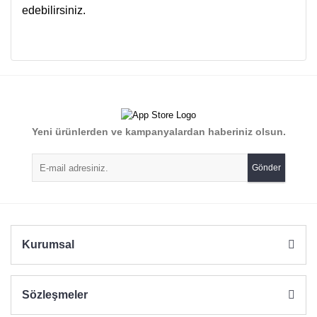
edebilirsiniz.
Bu ürünün fiyat bilgisi, resim, ürün açıklamalarında ve diğer
konularda yetersiz gördüğünüz noktaları öneri formunu
Bu ürüne ilk yorumu siz yapın!
kullanarak tarafımıza iletebilirsiniz.
Görüş ve önerileriniz için teşekkür ederiz.
Yorum Yaz
Yeni ürünlerden ve kampanyalardan haberiniz olsun.
Ürün resmi kalitesiz, bozuk veya görüntülenemiyor.
Ürün açıklamasında eksik bilgiler bulunuyor.
Gönder
Ürün bilgilerinde hatalar bulunuyor.
Ürün fiyatı diğer sitelerden daha pahalı.
Bu ürüne benzer farklı alternatifler olmalı.
Kurumsal
Sözleşmeler
Gönder