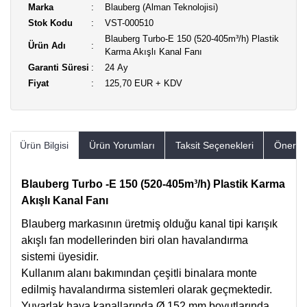
Marka
Blauberg (Alman Teknolojisi)
Stok Kodu
VST-000510
Blauberg Turbo-E 150 (520-405m³/h) Plastik
Ürün Adı
Karma Akışlı Kanal Fanı
Garanti Süresi
24 Ay
Fiyat
125,70 EUR + KDV
Ürün Bilgisi
Ürün Yorumları
Taksit Seçenekleri
Öneriler
Blauberg Turbo -E 150 (520-405m³/h) Plastik Karma
Akışlı Kanal Fanı
Blauberg markasının üretmiş olduğu kanal tipi karışık
akışlı fan modellerinden biri olan havalandırma
sistemi üyesidir.
Kullanım alanı bakımından çeşitli binalara monte
edilmiş havalandırma sistemleri olarak geçmektedir.
Yuvarlak hava kanallarında Ø 152 mm boyutlarında