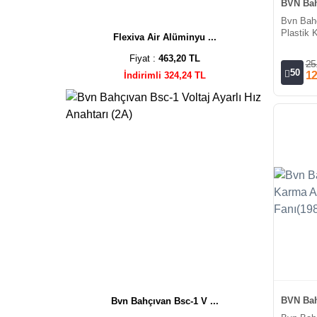
BVN Bah
Bvn Bah
Plastik 
Flexiva Air Alüminyu ...
Fanı (22
Fiyat :
463,20 TL
25
50
12
İndirimli 324,24 TL
BVN Bah
Bvn Bahçıvan Bsc-1 V ...