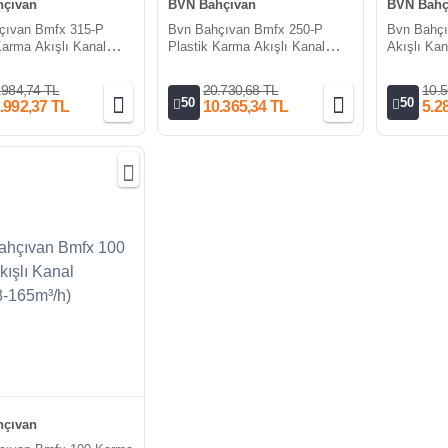
çıvan
BVN Bahçıvan
BVN Bahç
çıvan Bmfx 315-P
Bvn Bahçıvan Bmfx 250-P
Bvn Bahç
Karma Akışlı Kanal
Plastik Karma Akışlı Kanal
Akışlı Kan
06-1750m³/h)
Fanı (1405-1064m³/h)
.984,74 TL
20.730,68 TL
10.5
50
50
.992,37 TL
10.365,34 TL
5.2
çıvan