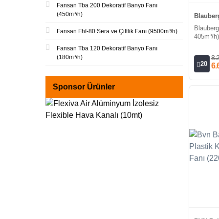
Fansan Tba 200 Dekoratif Banyo Fanı
(450m³/h)
Blauberg
Blauberg
Fansan Fhf-80 Sera ve Çiftlik Fanı (9500m³/h)
405m³/h)
Kanal Fa
Fansan Tba 120 Dekoratif Banyo Fanı
(180m³/h)
8.
20
6.
Sponsor Ürünler