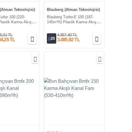
(Alman Teknolojisi)
Blauberg (Alman Teknolojisi)
Turbo 100 (220-
Blauberg Turbo-E 100 (187-
lastik Karma Akışlı
145m³/h) Plastik Karma Akışlı
ı
Kanal Fanı
5,31 TL
4.357,40 TL
20
84,25 TL
3.485,92 TL