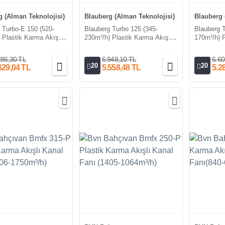
 (Alman Teknolojisi)
Blauberg (Alman Teknolojisi)
Blauberg 
 Turbo-E 150 (520-
Blauberg Turbo 125 (345-
Blauberg 
 Plastik Karma Akışlı
230m³/h) Plastik Karma Akışlı
170m³/h) P
nı
Kanal Fanı
Kanal Fan
286,30 TL
6.948,10 TL
6.60
20
20
629,04 TL
5.558,48 TL
5.2