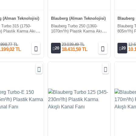
 (Alman Teknolojisi)
Blauberg (Alman Teknolojisi)
Blauberg 
 Turbo 315 (1750-
Blauberg Turbo 250 (1360-
Blauberg 
) Plastik Karma Akışlı
1070m³/h) Plastik Karma Akışlı
805m³/h) P
nı
Kanal Fanı
Kanal Fan
.998,77 TL
23.039,49 TL
12.6
20
20
.199,02 TL
18.431,59 TL
10.