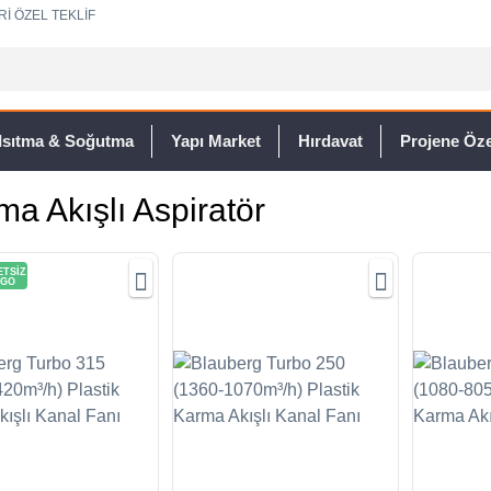
Rİ ÖZEL TEKLİF
Isıtma & Soğutma
Yapı Market
Hırdavat
Projene Özel
ma Akışlı Aspiratör
TSİZ
GO