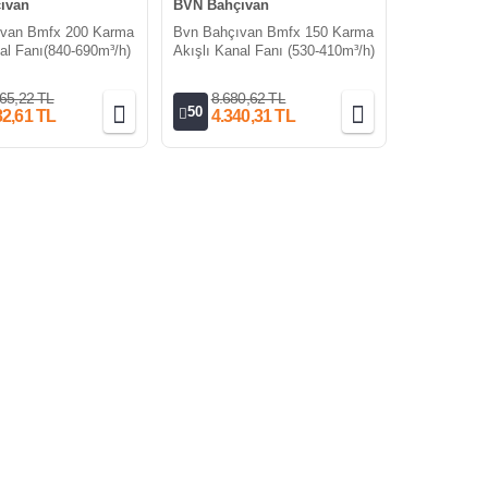
ıvan
BVN Bahçıvan
ıvan Bmfx 200 Karma
Bvn Bahçıvan Bmfx 150 Karma
al Fanı(840-690m³/h)
Akışlı Kanal Fanı (530-410m³/h)
65,22 TL
8.680,62 TL
50
82,61 TL
4.340,31 TL