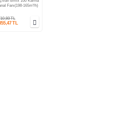
çıvan Bmfx 100 Karma
anal Fanı(198-165m³/h)
710,93 TL
855,47 TL