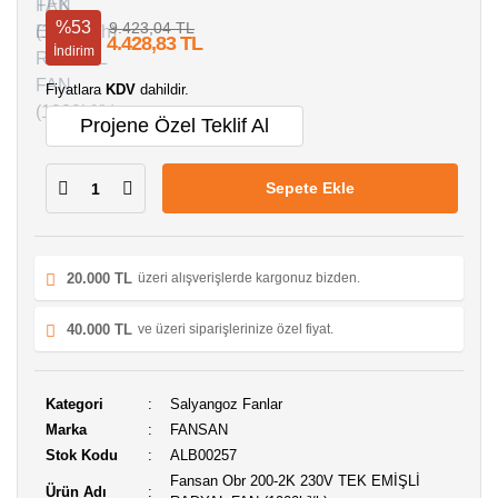
%53
9.423,04 TL
4.428,83 TL
İndirim
Fiyatlara
KDV
dahildir.
Projene Özel Teklif Al
Sepete Ekle
20.000 TL
üzeri alışverişlerde kargonuz bizden.
40.000 TL
ve üzeri siparişlerinize özel fiyat.
Kategori
Salyangoz Fanlar
Marka
FANSAN
Stok Kodu
ALB00257
Fansan Obr 200-2K 230V TEK EMİŞLİ
Ürün Adı