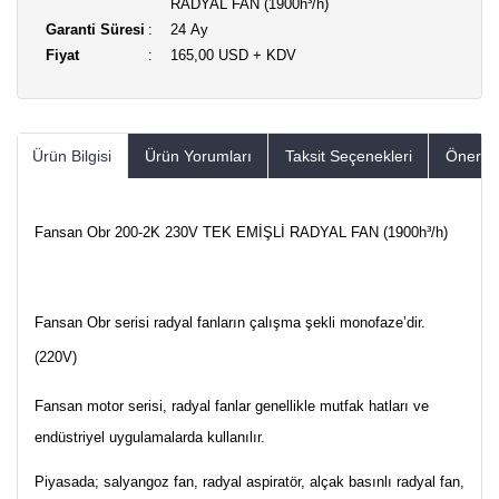
RADYAL FAN (1900h³/h)
Garanti Süresi
24 Ay
Fiyat
165,00 USD + KDV
Ürün Bilgisi
Ürün Yorumları
Taksit Seçenekleri
Öneriler
Fansan Obr 200-2K 230V TEK EMİŞLİ RADYAL FAN (1900h³/h)
Fansan Obr serisi radyal fanların çalışma şekli monofaze’dir.
(220V)
Fansan motor serisi, radyal fanlar genellikle mutfak hatları ve
endüstriyel uygulamalarda kullanılır.
Piyasada; salyangoz fan, radyal aspiratör, alçak basınlı radyal fan,