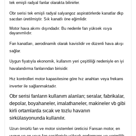
tek emişli radyal fanlar olarakta bilinirler.
Obr serisi tek emişli radyal salyangoz aspiratörlerde kanatlar dkp
sacdan üretilmiştir. Sık kanatlı öne eğimlidir.
Motor hava akımı dışındadır. Bu nedenle fan yüksek ısıya
dayanımlıdır.
Fan kanatları, aerodinamik olarak kavislidir ve düzenli hava akışı
sağlar.
Uygun fiyatıyla ekonomik, kullanım yeri çeşitliliği nedeniyle en iyi
havalandırma fanlarından birisidir.
Hız kontrolleri motor kapasitesine göre hız anahtarı veya frekans
inverter ile sağlanmaktadır.
Obr serisi fanların kullanım alanları; seralar, fabrikalar,
depolar, boyahaneler, imalathaneler, makineler vb gibi
kirli ortamlarda sıcak ve tozlu havanın
sirkülasyonunda kullanılır.
Uzun ömürlü fan ve motor sistemleri üreticisi Fansan motor, en
uygun ve en ucuz fan çeşitleriyle yüksek performans ve verimlilik