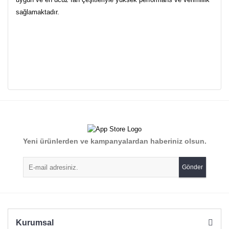
sağlamaktadır.
Bu ürünün fiyat bilgisi, resim, ürün açıklamalarında ve diğer
konularda yetersiz gördüğünüz noktaları öneri formunu
Bu ürüne ilk yorumu siz yapın!
kullanarak tarafımıza iletebilirsiniz.
Görüş ve önerileriniz için teşekkür ederiz.
Yorum Yaz
Yeni ürünlerden ve kampanyalardan haberiniz olsun.
Ürün resmi kalitesiz, bozuk veya görüntülenemiyor.
Ürün açıklamasında eksik bilgiler bulunuyor.
Gönder
Ürün bilgilerinde hatalar bulunuyor.
Ürün fiyatı diğer sitelerden daha pahalı.
Bu ürüne benzer farklı alternatifler olmalı.
Kurumsal