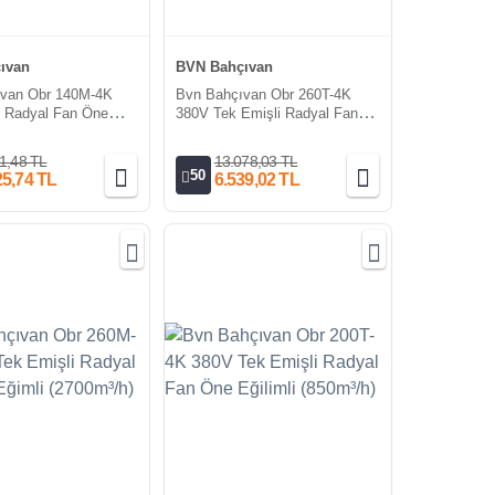
ıvan
BVN Bahçıvan
ıvan Obr 140M-4K
Bvn Bahçıvan Obr 260T-4K
i Radyal Fan Öne
380V Tek Emişli Radyal Fan
0m³/h)
Öne Eğimli (1450m³/h)
1,48 TL
13.078,03 TL
50
25,74 TL
6.539,02 TL