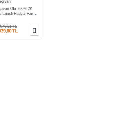
çıvan
çıvan Obr 200M-2K
 Emişli Radyal Fan
imli (1800m³/h)
.079,21 TL
539,60 TL