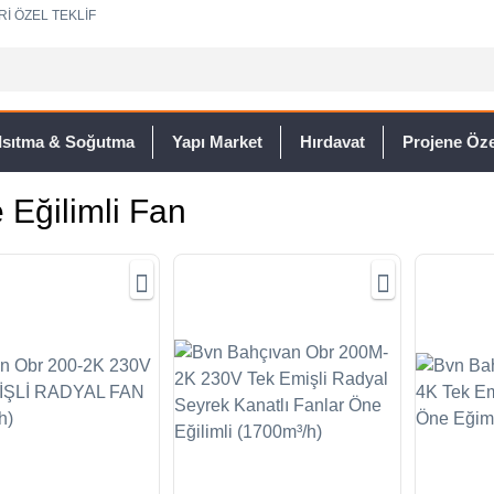
Rİ ÖZEL TEKLİF
Isıtma & Soğutma
Yapı Market
Hırdavat
Projene Özel
 Eğilimli Fan