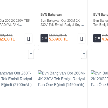
N
BVN Bahçıvan
BVN Bahç
Obr 200-2K 230V TEK
Bvn Bahçıvan Obr 200M-2K
Bvn Bahç
 RADYAL FAN
230V Tek Emişli Radyal Seyrek
Tek Emişl
h)
Kanatlı Fanlar Öne Eğilimli
Eğimli (55
(1700m³/h)
423,04 TL
11.079,21 TL
9.65
50
50
428,83 TL
5.539,60 TL
4.8