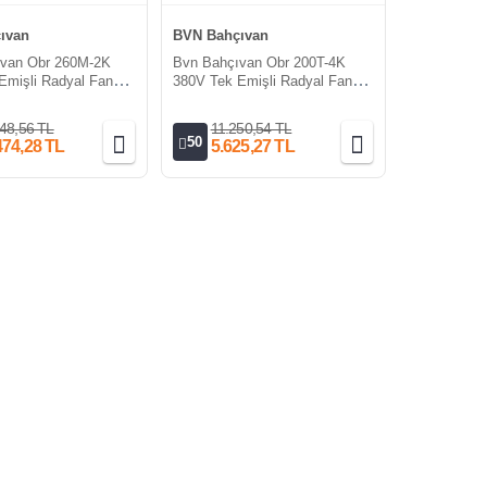
ıvan
BVN Bahçıvan
ıvan Obr 260M-2K
Bvn Bahçıvan Obr 200T-4K
Emişli Radyal Fan
380V Tek Emişli Radyal Fan
i (2700m³/h)
Öne Eğilimli (850m³/h)
48,56 TL
11.250,54 TL
50
474,28 TL
5.625,27 TL