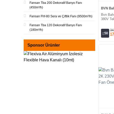
Fansan Tba 200 Dekoratif Banyo Fanı
(450m³/h)
BVN Bah
Bvn Bah
Fansan Fhf-80 Sera ve Çiftlik Fanı (9500m³/h)
380V Tek
Öne Eğim
Fansan Tba 120 Dekoratif Banyo Fanı
(180m³/h)
34
50
17
Sponsor Ürünler