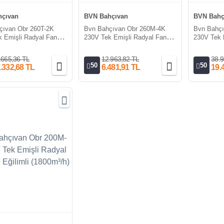
çıvan
BVN Bahçıvan
BVN Bahç
çıvan Obr 260T-2K
Bvn Bahçıvan Obr 260M-4K
Bvn Bahç
 Emişli Radyal Fan
230V Tek Emişli Radyal Fan
230V Tek 
li (2700m³/h)
Öne Eğimli (1450m³/h)
Öne Eğiml
.665,36 TL
12.963,82 TL
38.9
50
50
.332,68 TL
6.481,91 TL
19.