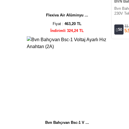
BVN Bah
Bvn Bah
230V Tek
Flexiva Air Alüminyu ...
Öne Eğil
Fiyat :
463,20 TL
11
50
5.
İndirimli 324,24 TL
Bvn Bahçıvan Bsc-1 V ...