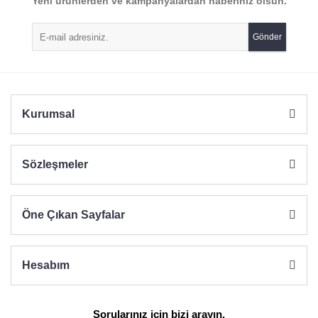
Yeni ürünlerden ve kampanyalardan haberiniz olsun.
Ürün resmi kalitesiz, bozuk veya görüntülenemiyor.
Ürün açıklamasında eksik bilgiler bulunuyor.
Gönder
Ürün bilgilerinde hatalar bulunuyor.
Ürün fiyatı diğer sitelerden daha pahalı.
Bu ürüne benzer farklı alternatifler olmalı.
Kurumsal
Sözleşmeler
Gönder
Öne Çıkan Sayfalar
Hesabım
Sorularınız için bizi arayın.