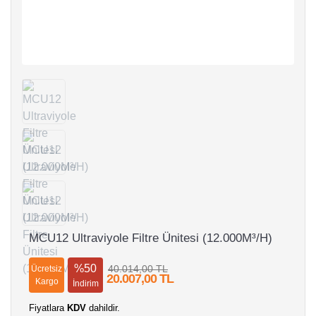
MCU12 Ultraviyole Filtre Ünitesi (12.000M³/H)
%50
40.014,00 TL
Ücretsiz
20.007,00 TL
Kargo
İndirim
Fiyatlara
KDV
dahildir.