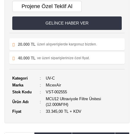
Projene Özel Teklif Al
GELİNCE HABER VER
20.000 TL
üzeri alışverişlerde kargonuz bizden.
40.000 TL
ve üzeri siparişlerinize özel fiyat.
Kategori
UV-C
Marka
MicexAir
Stok Kodu
VST-002555
MCU12 Ultraviyole Filtre Ünitesi
Ürün Adı
(12.000M³/H)
Fiyat
33.345,00 TL + KDV