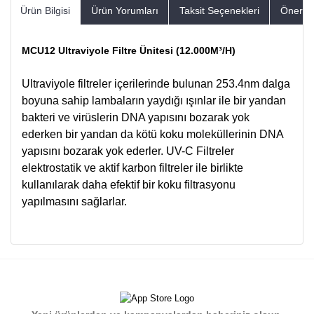
Ürün Bilgisi
Ürün Yorumları
Taksit Seçenekleri
Öneriler
MCU12 Ultraviyole Filtre Ünitesi (12.000M³/H)
Ultraviyole filtreler içerilerinde bulunan 253.4nm dalga
boyuna sahip lambaların yaydığı ışınlar ile bir yandan
bakteri ve virüslerin DNA yapısını bozarak yok
ederken bir yandan da kötü koku moleküllerinin DNA
yapısını bozarak yok ederler. UV-C Filtreler
elektrostatik ve aktif karbon filtreler ile birlikte
kullanılarak daha efektif bir koku filtrasyonu
yapılmasını sağlarlar.
Bu ürünün fiyat bilgisi, resim, ürün açıklamalarında ve diğer
konularda yetersiz gördüğünüz noktaları öneri formunu
Bu ürüne ilk yorumu siz yapın!
kullanarak tarafımıza iletebilirsiniz.
Görüş ve önerileriniz için teşekkür ederiz.
Yorum Yaz