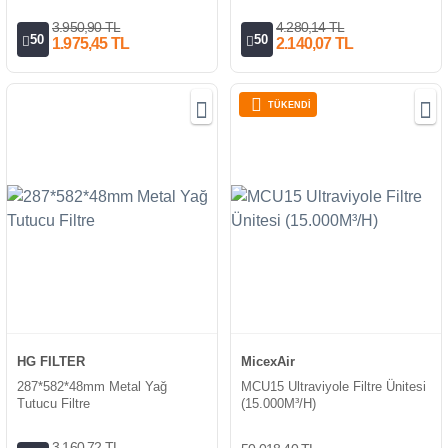
3.950,90 TL
4.280,14 TL
50
50
1.975,45 TL
2.140,07 TL
TÜKENDİ
HG FILTER
MicexAir
287*582*48mm Metal Yağ
MCU15 Ultraviyole Filtre Ünitesi
Tutucu Filtre
(15.000M³/H)
3.160,72 TL