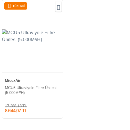
TÜKENDİ
MicexAir
MCU5 Ultraviyole Filtre Ünitesi
(5.000M³/H)
17.288,13 TL
8.644,07 TL