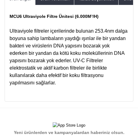
MCU6 Ultraviyole Filtre Ünitesi (6.000M³/H)
Ultraviyole filtreler içerilerinde bulunan 253.4nm dalga
boyuna sahip lambaların yaydığı ışınlar ile bir yandan
bakteri ve virüslerin DNA yapısını bozarak yok
ederken bir yandan da kötü koku moleküllerinin DNA
yapısını bozarak yok ederler. UV-C Filtreler
elektrostatik ve aktif karbon filtreler ile birlikte
kullanılarak daha efektif bir koku filtrasyonu
yapılmasını sağlarlar.
Bu ürünün fiyat bilgisi, resim, ürün açıklamalarında ve diğer
konularda yetersiz gördüğünüz noktaları öneri formunu
Bu ürüne ilk yorumu siz yapın!
kullanarak tarafımıza iletebilirsiniz.
Görüş ve önerileriniz için teşekkür ederiz.
Yorum Yaz
Yeni ürünlerden ve kampanyalardan haberiniz olsun.
Ürün resmi kalitesiz, bozuk veya görüntülenemiyor.