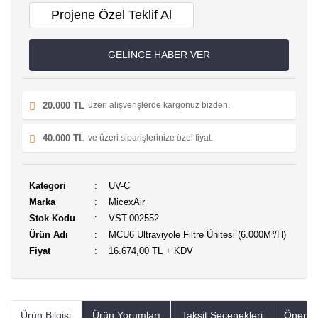
Projene Özel Teklif Al
GELİNCE HABER VER
20.000 TL
üzeri alışverişlerde kargonuz bizden.
40.000 TL
ve üzeri siparişlerinize özel fiyat.
Kategori
UV-C
Marka
MicexAir
Stok Kodu
VST-002552
Ürün Adı
MCU6 Ultraviyole Filtre Ünitesi (6.000M³/H)
Fiyat
16.674,00 TL + KDV
Ürün Bilgisi
Ürün Yorumları
Taksit Seçenekleri
Öneriler