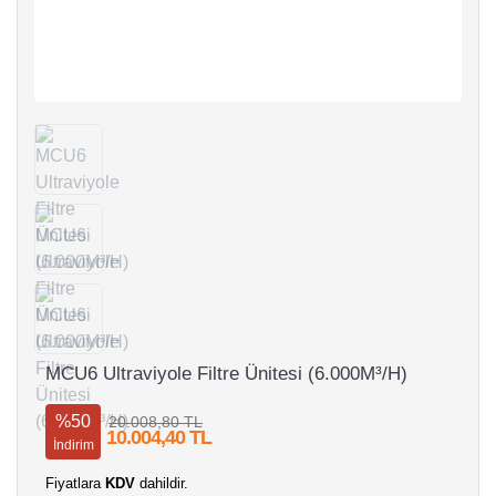
MCU6 Ultraviyole Filtre Ünitesi (6.000M³/H)
%50
20.008,80 TL
10.004,40 TL
İndirim
Fiyatlara
KDV
dahildir.