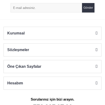
Ürün açıklamasında eksik bilgiler bulunuyor.
Gönder
Ürün bilgilerinde hatalar bulunuyor.
Ürün fiyatı diğer sitelerden daha pahalı.
Bu ürüne benzer farklı alternatifler olmalı.
Kurumsal
Sözleşmeler
Gönder
Öne Çıkan Sayfalar
Hesabım
Sorularınız için bizi arayın.