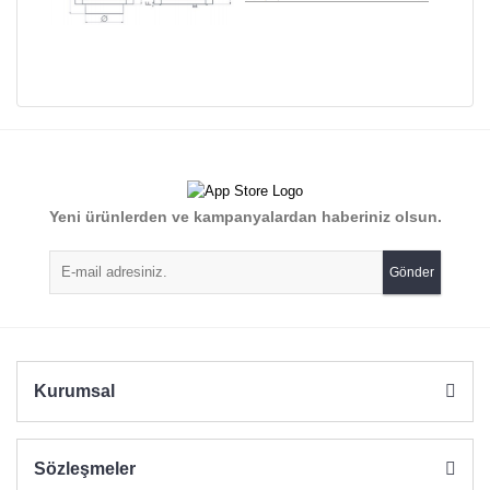
Bu ürünün fiyat bilgisi, resim, ürün açıklamalarında ve diğer
konularda yetersiz gördüğünüz noktaları öneri formunu
Bu ürüne ilk yorumu siz yapın!
kullanarak tarafımıza iletebilirsiniz.
Görüş ve önerileriniz için teşekkür ederiz.
Yorum Yaz
Yeni ürünlerden ve kampanyalardan haberiniz olsun.
Ürün resmi kalitesiz, bozuk veya görüntülenemiyor.
Ürün açıklamasında eksik bilgiler bulunuyor.
Gönder
Ürün bilgilerinde hatalar bulunuyor.
Ürün fiyatı diğer sitelerden daha pahalı.
Bu ürüne benzer farklı alternatifler olmalı.
Kurumsal
Sözleşmeler
Gönder