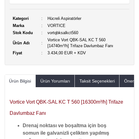
Kategori
Hücreli Aspiratörler
Marka
VORTICE
Stok Kodu
vortqbksalkct560
Vortice Vort QBK-SAL KC T 560
Ürün Adı
[14740m³/h] Trifaze Davlumbaz Fanı
Fiyat
3.434,00 EUR + KDV
Ürün Bilgisi
Ürün Yorumları
Taksit Seçenekleri
Öneriler
Vortice Vort QBK-SAL KC T 560 [16300m³/h] Trifaze
Davlumbaz Fanı
Drenaj noktası ve boşaltma için boş
somun ile galvanizli çelikten yapılmış