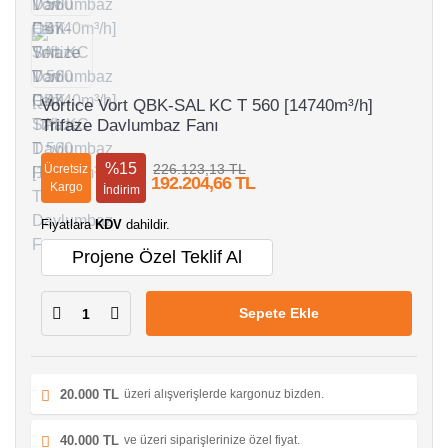
Vortice Vort QBK-SAL KC T 560 [14740m³/h]
Trifaze Davlumbaz Fanı
%15
226.123,13 TL
Ücretsiz
192.204,66 TL
Kargo
İndirim
Fiyatlara
KDV
dahildir.
Projene Özel Teklif Al
Sepete Ekle
20.000 TL
üzeri alışverişlerde kargonuz bizden.
40.000 TL
ve üzeri siparişlerinize özel fiyat.