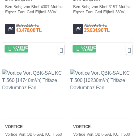
Bvn Bahçıvan Bkef 400T Mutfak
Bvn Bahçıvan Bkef 315T Mutfak
Egzoz Fanı Geri Eğimli 380V
Egzoz Fanı Geri Eğimli 380V
(4000m³/h)
(2150m³/h)
86.952,16 TL
71.869,79 TL
50
50
43.476,08 TL
35.934,90 TL
ÜCRETSİZ
ÜCRETSİZ
KARGO
KARGO
VORTICE
VORTICE
Vortice Vort QBK-SAL KC T 560
Vortice Vort QBK-SAL KC T 500