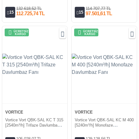
Fanı
Fanı
132.618,52 TL
114.707,77 TL
15
15
112.725,74 TL
97.501,61 TL
ÜCRETSİZ
ÜCRETSİZ
KARGO
KARGO
VORTICE
VORTICE
Vortice Vort QBK-SAL KC T 315
Vortice Vort QBK-SAL KC M 400
[2540m³/h] Trifaze Davlumbaz
[5240m³/h] Monofaze
Fanı
Davlumbaz Fanı
105.028,07 TL
129.128,56 TL