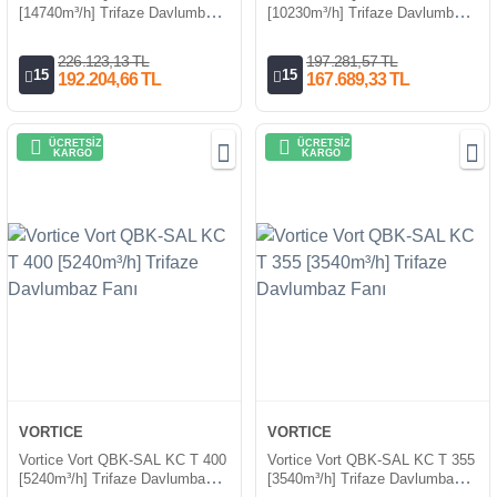
[14740m³/h] Trifaze Davlumbaz
[10230m³/h] Trifaze Davlumbaz
Fanı
Fanı
226.123,13 TL
197.281,57 TL
15
15
192.204,66 TL
167.689,33 TL
ÜCRETSİZ
ÜCRETSİZ
KARGO
KARGO
VORTICE
VORTICE
Vortice Vort QBK-SAL KC T 400
Vortice Vort QBK-SAL KC T 355
[5240m³/h] Trifaze Davlumbaz
[3540m³/h] Trifaze Davlumbaz