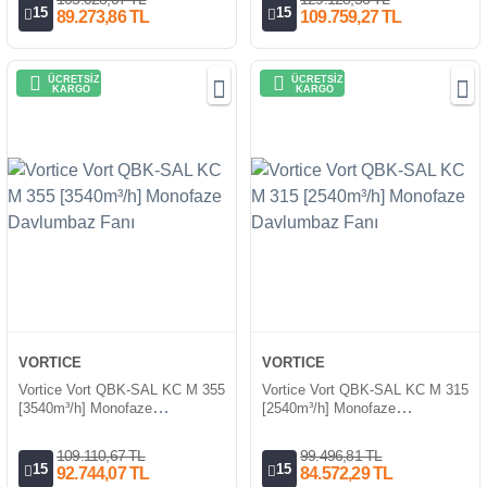
15
15
89.273,86 TL
109.759,27 TL
ÜCRETSİZ
ÜCRETSİZ
KARGO
KARGO
VORTICE
VORTICE
Vortice Vort QBK-SAL KC M 355
Vortice Vort QBK-SAL KC M 315
[3540m³/h] Monofaze
[2540m³/h] Monofaze
Davlumbaz Fanı
Davlumbaz Fanı
109.110,67 TL
99.496,81 TL
15
15
92.744,07 TL
84.572,29 TL