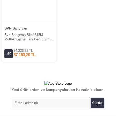
BVN Bahçıvan
Bvn Bahçıvan Bkef 315M
Mutfak Egzoz Fanı Geri Eğimli
220V (2150m³/h)
74.326,39 TL
50
37.163,20 TL
Yeni ürünlerden ve kampanyalardan haberiniz olsun.
Gönder