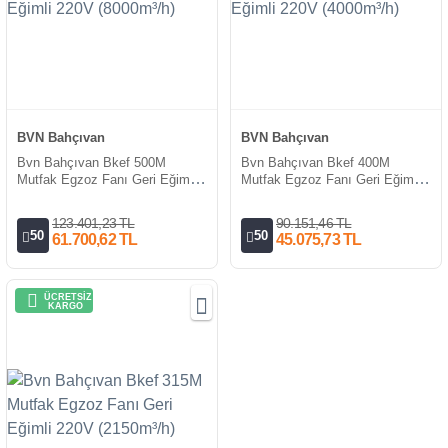
BVN Bahçıvan
BVN Bahçıvan
Bvn Bahçıvan Bkef 500M
Bvn Bahçıvan Bkef 400M
Mutfak Egzoz Fanı Geri Eğimli
Mutfak Egzoz Fanı Geri Eğimli
220V (8000m³/h)
220V (4000m³/h)
123.401,23 TL
90.151,46 TL
50
50
61.700,62 TL
45.075,73 TL
ÜCRETSİZ
KARGO