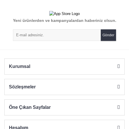
kullanarak tarafımıza iletebilirsiniz.
Görüş ve önerileriniz için teşekkür ederiz.
Yorum Yaz
Yeni ürünlerden ve kampanyalardan haberiniz olsun.
Ürün resmi kalitesiz, bozuk veya görüntülenemiyor.
Ürün açıklamasında eksik bilgiler bulunuyor.
Gönder
Ürün bilgilerinde hatalar bulunuyor.
Ürün fiyatı diğer sitelerden daha pahalı.
Bu ürüne benzer farklı alternatifler olmalı.
Kurumsal
Sözleşmeler
Gönder
Öne Çıkan Sayfalar
Hesabım