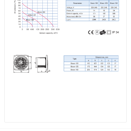
Bu ürünün fiyat bilgisi, resim, ürün açıklamalarında ve diğer
konularda yetersiz gördüğünüz noktaları öneri formunu
Bu ürüne ilk yorumu siz yapın!