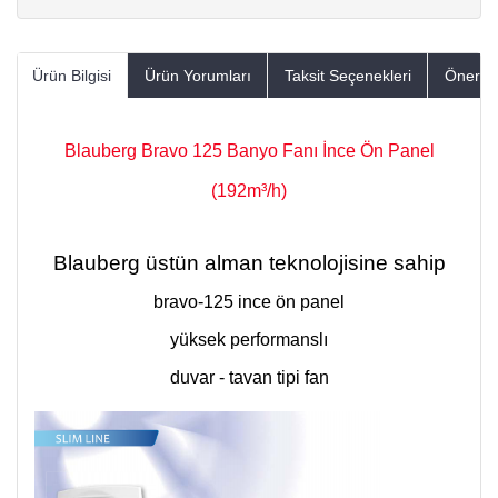
Ürün Bilgisi
Ürün Yorumları
Taksit Seçenekleri
Öneriler
Blauberg Bravo 125 Banyo Fanı İnce Ön Panel
(192m³/h)
Blauberg üstün alman teknolojisine sahip
bravo-125 ince ön panel
yüksek performanslı
duvar - tavan tipi fan