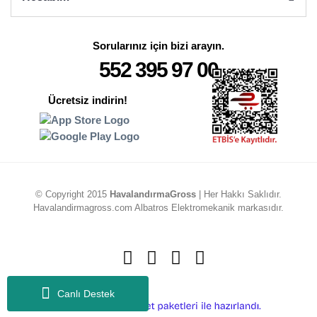
Sorularınız için bizi arayın.
552 395 97 00
Ücretsiz indirin!
© Copyright 2015
HavalandırmaGross
| Her Hakkı Saklıdır.
Havalandirmagross.com Albatros Elektromekanik markasıdır.
Canlı Destek
ile
ideasoft
e-