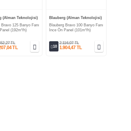
 (Alman Teknolojisi)
Blauberg (Alman Teknolojisi)
 Bravo 125 Banyo Fanı
Blauberg Bravo 100 Banyo Fanı
Panel (192m³/h)
İnce Ön Panel (101m³/h)
452,27 TL
2.116,07 TL
10
207,04 TL
1.904,47 TL