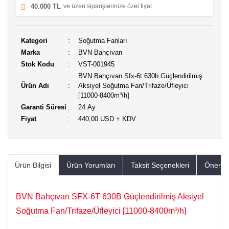
40.000 TL
ve üzeri siparişlerinize özel fiyat.
Kategori
Soğutma Fanları
Marka
BVN Bahçıvan
Stok Kodu
VST-001945
BVN Bahçıvan Sfx-6t 630b Güçlendirilmiş
Ürün Adı
Aksiyel Soğutma Fan/Trifaze/Üfleyici
[11000-8400m³/h]
Garanti Süresi
24 Ay
Fiyat
440,00 USD + KDV
Ürün Bilgisi
Ürün Yorumları
Taksit Seçenekleri
Öneriler
BVN Bahçıvan SFX-6T 630B Güçlendirilmiş Aksiyel
Soğutma Fan/Trifaze/Üfleyici [11000-8400m³/h]