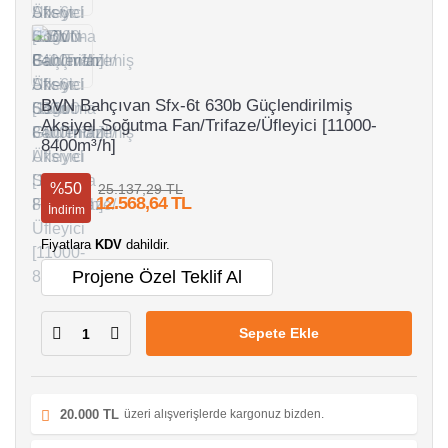
BVN Bahçıvan Sfx-6t 630b Güçlendirilmiş
Aksiyel Soğutma Fan/Trifaze/Üfleyici [11000-
8400m³/h]
%50
25.137,29 TL
12.568,64 TL
İndirim
Fiyatlara
KDV
dahildir.
Projene Özel Teklif Al
Sepete Ekle
20.000 TL
üzeri alışverişlerde kargonuz bizden.