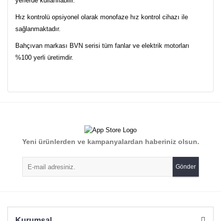
yerlerde kullanılabilir.
Hız kontrolü opsiyonel olarak monofaze hız kontrol cihazı ile
sağlanmaktadır.
Bahçıvan markası BVN serisi tüm fanlar ve elektrik motorları
%100 yerli üretimdir.
Bu ürünün fiyat bilgisi, resim, ürün açıklamalarında ve diğer
konularda yetersiz gördüğünüz noktaları öneri formunu
Bu ürüne ilk yorumu siz yapın!
kullanarak tarafımıza iletebilirsiniz.
Görüş ve önerileriniz için teşekkür ederiz.
Yorum Yaz
Yeni ürünlerden ve kampanyalardan haberiniz olsun.
Ürün resmi kalitesiz, bozuk veya görüntülenemiyor.
Ürün açıklamasında eksik bilgiler bulunuyor.
Gönder
Ürün bilgilerinde hatalar bulunuyor.
Ürün fiyatı diğer sitelerden daha pahalı.
Bu ürüne benzer farklı alternatifler olmalı.
Kurumsal