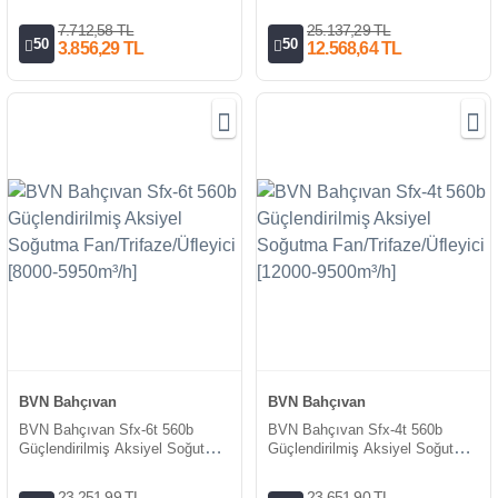
Fan/Trifaze/Üfleyici [3300m³/h]
Fan/Trifaze/Üfleyici [11000-
8400m³/h]
7.712,58 TL
25.137,29 TL
50
50
3.856,29 TL
12.568,64 TL
BVN Bahçıvan
BVN Bahçıvan
BVN Bahçıvan Sfx-6t 560b
BVN Bahçıvan Sfx-4t 560b
Güçlendirilmiş Aksiyel Soğutma
Güçlendirilmiş Aksiyel Soğutma
Fan/Trifaze/Üfleyici [8000-
Fan/Trifaze/Üfleyici [12000-
5950m³/h]
9500m³/h]
23.251,99 TL
23.651,90 TL