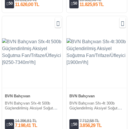
50
50
11.626,00 TL
11.825,95 TL
BVN Bahçıvan
BVN Bahçıvan
BVN Bahçıvan Sfx-4t 500b
BVN Bahçıvan Sfx-4t 300b
Güçlendirilmiş Aksiyel Soğutma
Güçlendirilmiş Aksiyel Soğutma
Fan/Trifaze/Üfleyici [9250-
Fan/Trifaze/Üfleyici [1900m³/h]
7340m³/h]
14.396,81 TL
7.712,58 TL
50
50
7.198,41 TL
3.856,29 TL