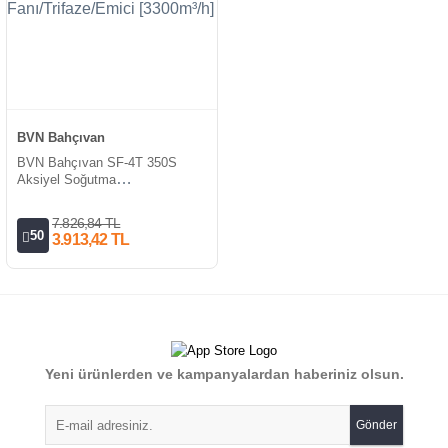
BVN Bahçıvan
BVN Bahçıvan SF-4T 350S
Aksiyel Soğutma
Fanı/Trifaze/Emici [3300m³/h]
7.826,84 TL
50
3.913,42 TL
Yeni ürünlerden ve kampanyalardan haberiniz olsun.
Gönder