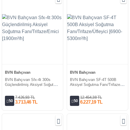
BVN Bahçıvan
BVN Bahçıvan
BVN Bahçıvan Sfx-4t 300s
BVN Bahçıvan SF-4T 500B
Güçlendirilmiş Aksiyel Soğutma
Aksiyel Soğutma Fanı/Trifaze/
Fanı/Trifaze/Emici [1900m³/h]
Üfleyici [6900-5300m³/h]
7.426,93 TL
12.454,38 TL
50
50
3.713,46 TL
6.227,19 TL