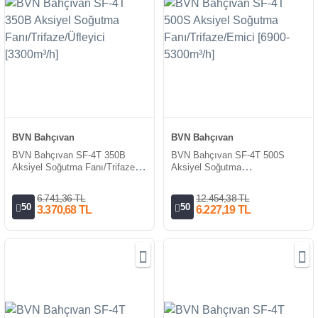
BVN Bahçıvan
BVN Bahçıvan
BVN Bahçıvan SF-4T 350B
BVN Bahçıvan SF-4T 500S
Aksiyel Soğutma Fanı/Trifaze/
Aksiyel Soğutma
Üfleyici [3300m³/h]
Fanı/Trifaze/Emici [6900-
5300m³/h]
6.741,36 TL
12.454,38 TL
50
50
3.370,68 TL
6.227,19 TL