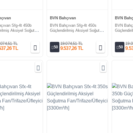
çıvan
BVN Bahçıvan
BVN Bahç
çıvan Sfg-4t 450b
BVN Bahçıvan Sfg-4t 450s
BVN Bahç
rilmiş Aksiyel Soğutma
Güçlendirilmiş Aksiyel Soğutma
Güçlendir
000m3/h-5750m3/h]
Fanı [7000m³/h-5750m³/h]
Fanı [700
.074,51 TL
19.074,51 TL
19.0
50
50
537,26 TL
9.537,26 TL
9.5