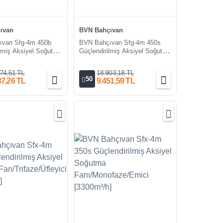
ıvan
BVN Bahçıvan
ıvan Sfg-4m 450b
BVN Bahçıvan Sfg-4m 450s
ilmiş Aksiyel Soğutma
Güçlendirilmiş Aksiyel Soğutma
0m³/h]
Fanı [7000m³/h]
74,51 TL
18.903,18 TL
50
37,26 TL
9.451,59 TL