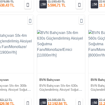
.076,86 TL
11.193,43 TL
22.6
50
50
538,43 TL
5.596,71 TL
11.
çıvan
BVN Bahçıvan
BVN Bahç
çıvan Sfx-4m 300b
BVN Bahçıvan Sfx-6m 630s
BVN Bahç
rilmiş Aksiyel Soğutma
Güçlendirilmiş Aksiyel Soğutma
Güçlendir
faze/Üfleyici
Fanı/Monofaze/Emici
Fanı/Mono
h]
[11000m³/h]
[8000m³/h
853,12 TL
24.385,68 TL
22.4
50
50
426,56 TL
12.192,84 TL
11.