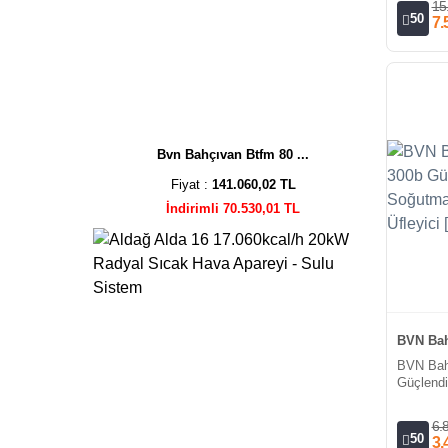
15
50
7.
Bvn Bahçıvan Btfm 80 ...
Fiyat :
141.060,02 TL
İndirimli 70.530,01 TL
BVN Bah
BVN Bah
Güçlendi
Fan/Mono
[1900m³/
6.
50
3.