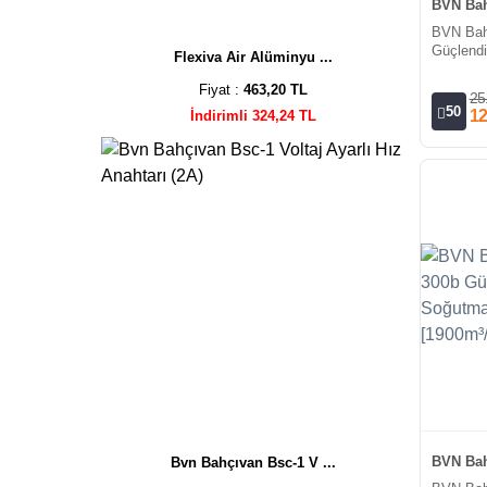
BVN Bah
BVN Bah
Güçlendi
Flexiva Air Alüminyu ...
Fan/Trifa
8400m³/
Fiyat :
463,20 TL
25
50
12
İndirimli 324,24 TL
BVN Bah
Bvn Bahçıvan Bsc-1 V ...