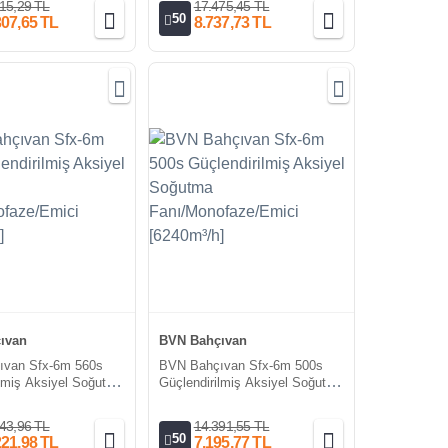
15,29 TL
17.475,45 TL
50
307,65 TL
8.737,73 TL
ıvan
BVN Bahçıvan
ıvan Sfx-6m 560s
BVN Bahçıvan Sfx-6m 500s
ilmiş Aksiyel Soğutma
Güçlendirilmiş Aksiyel Soğutma
faze/Emici
Fanı/Monofaze/Emici
]
[6240m³/h]
43,96 TL
14.391,55 TL
50
221,98 TL
7.195,77 TL