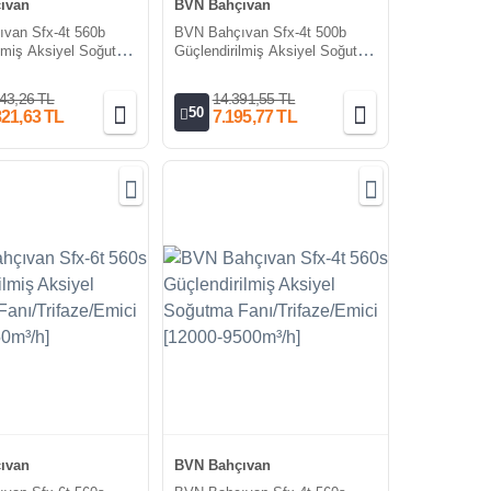
ıvan
BVN Bahçıvan
van Sfx-4t 560b
BVN Bahçıvan Sfx-4t 500b
ilmiş Aksiyel Soğutma
Güçlendirilmiş Aksiyel Soğutma
e/Üfleyici [12000-
Fan/Trifaze/Üfleyici [9250-
7340m³/h]
43,26 TL
14.391,55 TL
50
821,63 TL
7.195,77 TL
ıvan
BVN Bahçıvan