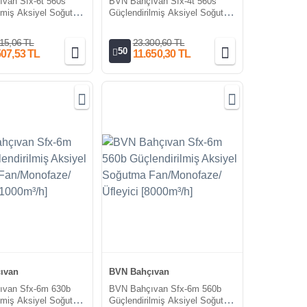
van Sfx-6t 560s
BVN Bahçıvan Sfx-4t 560s
ilmiş Aksiyel Soğutma
Güçlendirilmiş Aksiyel Soğutma
ze/Emici [8000-
Fanı/Trifaze/Emici [12000-
9500m³/h]
15,06 TL
23.300,60 TL
50
507,53 TL
11.650,30 TL
ıvan
BVN Bahçıvan
ıvan Sfx-6m 630b
BVN Bahçıvan Sfx-6m 560b
ilmiş Aksiyel Soğutma
Güçlendirilmiş Aksiyel Soğutma