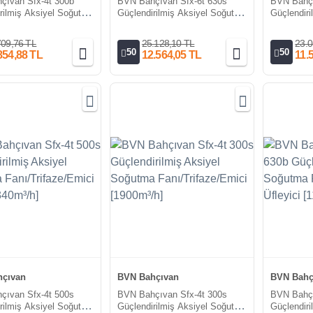
çıvan Sfx-4t 300b
BVN Bahçıvan Sfx-6t 630s
BVN Bahçı
rilmiş Aksiyel Soğutma
Güçlendirilmiş Aksiyel Soğutma
Güçlendir
aze/Üfleyici [1900m³/h]
Fanı/Trifaze/Emici [11000-
Fanı/Trifa
8400m³/h]
5950m³/h]
709,76 TL
25.128,10 TL
23.0
50
50
854,88 TL
12.564,05 TL
11.
çıvan
BVN Bahçıvan
BVN Bahç
çıvan Sfx-4t 500s
BVN Bahçıvan Sfx-4t 300s
BVN Bahç
rilmiş Aksiyel Soğutma
Güçlendirilmiş Aksiyel Soğutma
Güçlendir