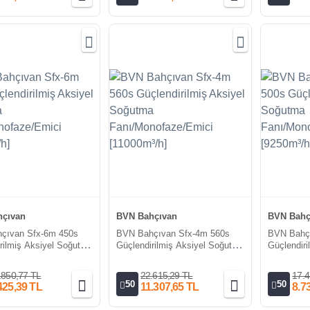
çıvan
BVN Bahçıvan
BVN Bahç
çıvan Sfx-6m 450s
BVN Bahçıvan Sfx-4m 560s
BVN Bahç
rilmiş Aksiyel Soğutma
Güçlendirilmiş Aksiyel Soğutma
Güçlendir
nofaze/Emici
Fanı/Monofaze/Emici
Fanı/Mono
h]
[11000m³/h]
[9250m³/h
.850,77 TL
22.615,29 TL
17.4
50
50
425,39 TL
11.307,65 TL
8.7