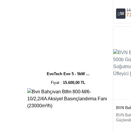
Fanı/Tri
7340m³/
14
50
7.
EvoTech Evo 5 - 5kW ...
Fiyat :
15.600,00 TL
BVN Bah
BVN Bah
Güçlendi
Fan/Mono
[6240m³/