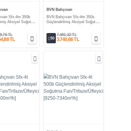
ıvan
BVN Bahçıvan
ıvan Sfx-4m 350b
BVN Bahçıvan Sfx-4m 350s
ilmiş Aksiyel Soğutma
Güçlendirilmiş Aksiyel Soğutma
e/Üfleyici [3300m³/h]
Fanı/Monofaze/Emici
[3300m³/h]
9,76 TL
7.481,32 TL
50
54,88 TL
3.740,66 TL