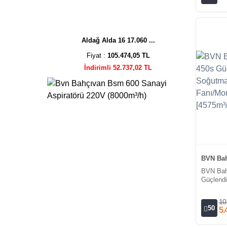
Aldağ Alda 16 17.060 ...
Fiyat :
105.474,05 TL
İndirimli 52.737,02 TL
BVN Bah
BVN Bah
Güçlendi
Fanı/Mo
[4575m³/
10
50
5.