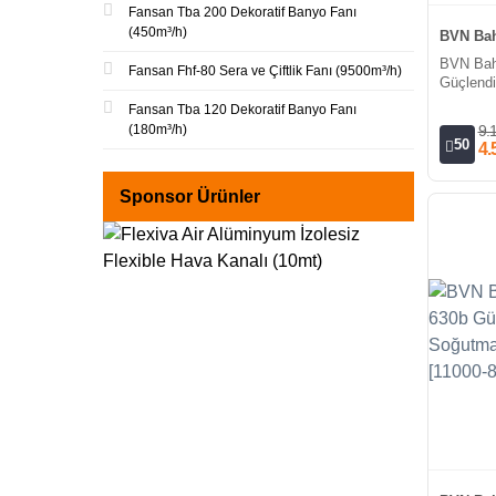
Fansan Tba 200 Dekoratif Banyo Fanı
(450m³/h)
BVN Bah
BVN Bah
Fansan Fhf-80 Sera ve Çiftlik Fanı (9500m³/h)
Güçlendi
Fan/Trif
Fansan Tba 120 Dekoratif Banyo Fanı
(180m³/h)
9.
50
4.
Sponsor Ürünler