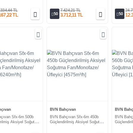
faze/Emici [9250-
Fanı/Trifaze/Emici [1900m³/h]
Fan/Monof
h]
[11000m³/
.334,44 TL
7.424,21 TL
24.7
50
50
167,22 TL
3.712,11 TL
12.
çıvan
BVN Bahçıvan
BVN Bahç
çıvan Sfx-6m 500b
BVN Bahçıvan Sfx-6m 450b
BVN Bahç
rilmiş Aksiyel Soğutma
Güçlendirilmiş Aksiyel Soğutma
Güçlendir
faze/Üfleyici
Fan/Monofaze/Üfleyici
Fan/Monof
h]
[4575m³/h]
[11000m³/