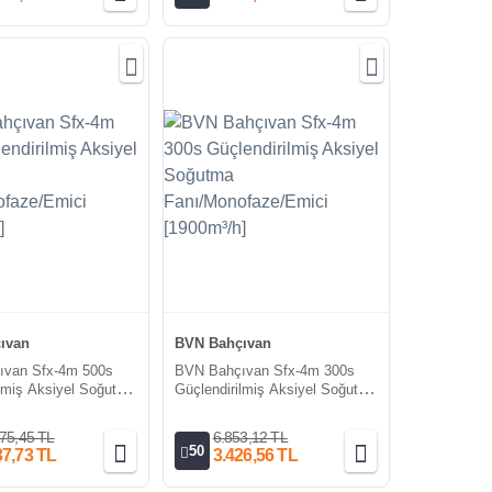
ıvan
BVN Bahçıvan
ıvan Sfx-4m 500s
BVN Bahçıvan Sfx-4m 300s
ilmiş Aksiyel Soğutma
Güçlendirilmiş Aksiyel Soğutma
faze/Emici
Fanı/Monofaze/Emici
]
[1900m³/h]
75,45 TL
6.853,12 TL
50
37,73 TL
3.426,56 TL