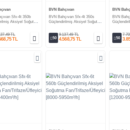
çıvan
BVN Bahçıvan
BVN Bahç
çıvan Sfx-4t 350b
BVN Bahçıvan Sfx-4t 350s
BVN Bahç
rilmiş Aksiyel Soğutma
Güçlendirilmiş Aksiyel Soğutma
Güçlendir
aze/Üfleyici [3300m³/h]
Fan/Trifaze/Üfleyici [3300m³/h]
Fan/Trifaz
137,49 TL
9.137,49 TL
7.70
50
50
568,75 TL
4.568,75 TL
3.8