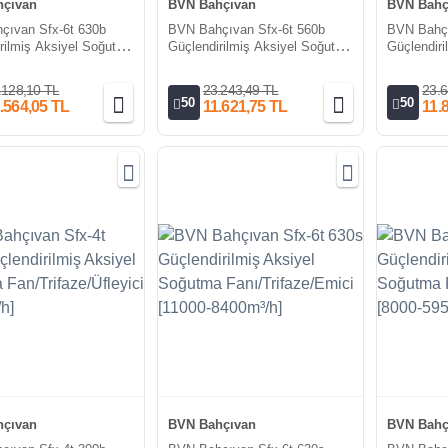
çıvan
BVN Bahçıvan
BVN Bahç
çıvan Sfx-6t 630b
BVN Bahçıvan Sfx-6t 560b
BVN Bahçı
rilmiş Aksiyel Soğutma
Güçlendirilmiş Aksiyel Soğutma
Güçlendir
ze/Üfleyici [11000-
Fan/Trifaze/Üfleyici [8000-
Fan/Trifaz
h]
5950m³/h]
9500m³/h]
.128,10 TL
23.243,49 TL
23.6
50
50
.564,05 TL
11.621,75 TL
11.
çıvan
BVN Bahçıvan
BVN Bahç