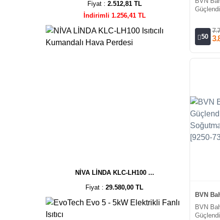
BVN Bah
Fiyat :
2.512,81 TL
Güçlendi
İndirimli 1.256,41 TL
Fan/Trif
7.
50
3.
NİVA LİNDA KLC-LH100 ...
Fiyat :
29.580,00 TL
BVN Bah
BVN Bah
Güçlendi