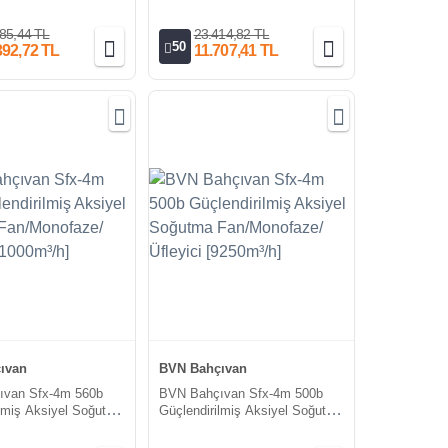
aze/Üfleyici
Fan/Monofaze/Üfleyici
h]
[8000m³/h]
85,44 TL
23.414,82 TL
50
392,72 TL
11.707,41 TL
ıvan
BVN Bahçıvan
ıvan Sfx-4m 560b
BVN Bahçıvan Sfx-4m 500b
ilmiş Aksiyel Soğutma
Güçlendirilmiş Aksiyel Soğutma
aze/Üfleyici
Fan/Monofaze/Üfleyici
h]
[9250m³/h]