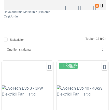
0
Toplam 13 ürün
Stoktakiler
ÜCRETSİZ
KARGO