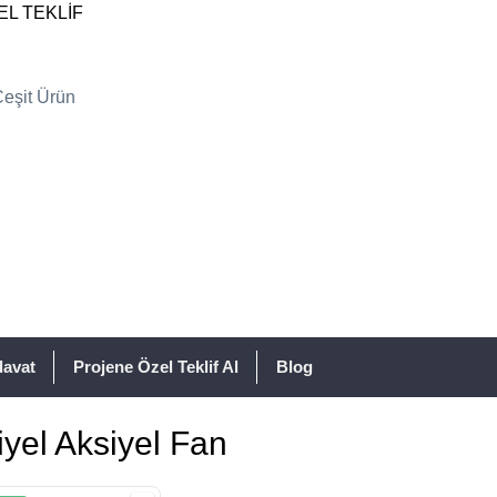
EL TEKLİF
davat
Projene Özel Teklif Al
Blog
iyel Aksiyel Fan