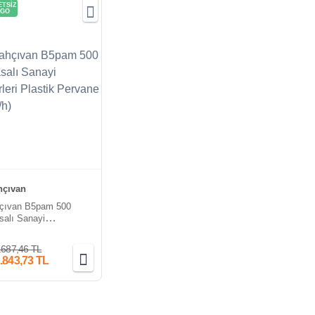
TSİZ
GO
çıvan
çıvan B5pam 500
alı Sanayi
leri Plastik Pervane
h)
.687,46 TL
.843,73 TL