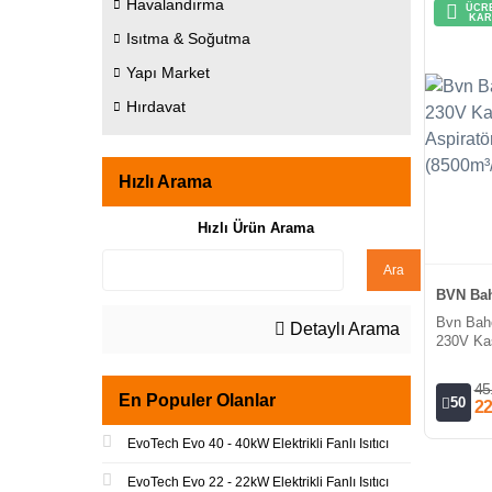
Havalandırma
ÜCRE
KAR
Isıtma & Soğutma
Yapı Market
Hırdavat
Hızlı Arama
Hızlı Ürün Arama
Ara
BVN Bah
Bvn Bah
Detaylı Arama
230V Kas
Aspiratör
(8500m³/
45
En Populer Olanlar
50
22
EvoTech Evo 40 - 40kW Elektrikli Fanlı Isıtıcı
EvoTech Evo 22 - 22kW Elektrikli Fanlı Isıtıcı