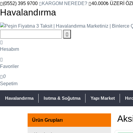
(0552) 395 9700
KARGOM NEREDE?
40.000₺ ÜZERİ ÖZ
Havalandırma
Hesabım
Favoriler
0
Sepetim
Havalandırma
Isıtma & Soğutma
Yapı Market
Hır
Aks
Ürün Grupları