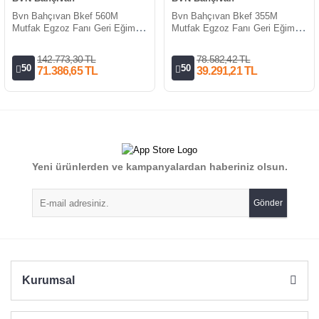
Bvn Bahçıvan Bkef 560M
Bvn Bahçıvan Bkef 355M
Mutfak Egzoz Fanı Geri Eğimli
Mutfak Egzoz Fanı Geri Eğimli
220V (1000m³/h)
220V (3400m³/h)
142.773,30 TL
78.582,42 TL
50
50
71.386,65 TL
39.291,21 TL
Yeni ürünlerden ve kampanyalardan haberiniz olsun.
Gönder
Kurumsal