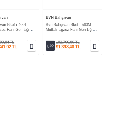
ıvan
BVN Bahçıvan
van Bkef-r 400T
Bvn Bahçıvan Bkef-r 560M
zoz Fanı Geri Eğimli
Mutfak Egzoz Fanı Geri Eğimli
0m³/h)
220V (10800m³/h)
83,84 TL
182.796,80 TL
50
841,92 TL
91.398,40 TL