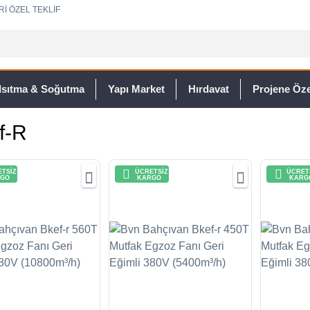
Rİ ÖZEL TEKLİF
Isıtma & Soğutma
Yapı Market
Hırdavat
Projene Özel
f-R
TSİZ
ÜCRETSİZ
ÜCRET
GO
KARGO
KARG