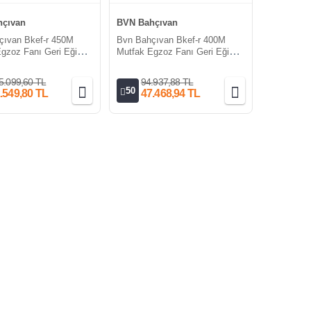
çıvan
BVN Bahçıvan
çıvan Bkef-r 450M
Bvn Bahçıvan Bkef-r 400M
gzoz Fanı Geri Eğimli
Mutfak Egzoz Fanı Geri Eğimli
00m³/h)
220V (4100m³/h)
5.099,60 TL
94.937,88 TL
50
.549,80 TL
47.468,94 TL