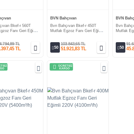
çıvan
BVN Bahçıvan
BVN Bahç
ıvan Bkef-r 560T
Bvn Bahçıvan Bkef-r 450T
Bvn Bahçı
gzoz Fanı Geri Eğimli
Mutfak Egzoz Fanı Geri Eğimli
Mutfak Eg
800m³/h)
380V (5400m³/h)
380V (410
4.794,89 TL
103.843,65 TL
91.6
50
50
.397,45 TL
51.921,83 TL
45.
TSİZ
ÜCRETSİZ
GO
KARGO