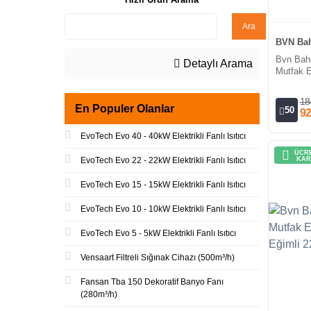
Ara
BVN Bah
Bvn Bahç
Detaylı Arama
Mutfak E
380V (10
18
En Populer Olanlar
50
92
EvoTech Evo 40 - 40kW Elektrikli Fanlı Isıtıcı
ÜCRE
KAR
EvoTech Evo 22 - 22kW Elektrikli Fanlı Isıtıcı
EvoTech Evo 15 - 15kW Elektrikli Fanlı Isıtıcı
EvoTech Evo 10 - 10kW Elektrikli Fanlı Isıtıcı
EvoTech Evo 5 - 5kW Elektrikli Fanlı Isıtıcı
Vensaart Filtreli Sığınak Cihazı (500m³/h)
Fansan Tba 150 Dekoratif Banyo Fanı
(280m³/h)