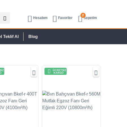
0
Hesabım
Favoriler
Sepetim
 Teklif Al
Blog
SİZ
ÜCRETSİZ
O
KARGO