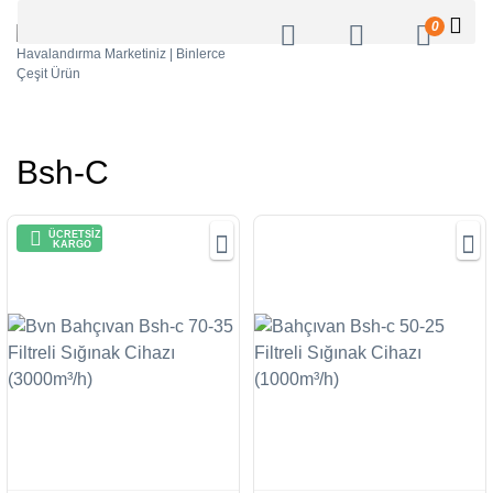
0
Bsh-C
ÜCRETSİZ
KARGO