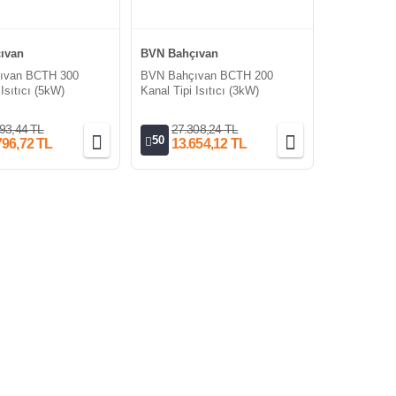
ıvan
BVN Bahçıvan
ıvan BCTH 300
BVN Bahçıvan BCTH 200
 Isıtıcı (5kW)
Kanal Tipi Isıtıcı (3kW)
93,44 TL
27.308,24 TL
50
796,72 TL
13.654,12 TL