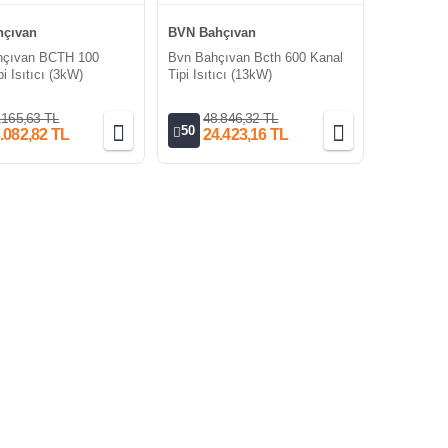
çıvan
BVN Bahçıvan
çıvan BCTH 100
Bvn Bahçıvan Bcth 600 Kanal
i Isıtıcı (3kW)
Tipi Isıtıcı (13kW)
.165,63 TL
48.846,32 TL
50
.082,82 TL
24.423,16 TL