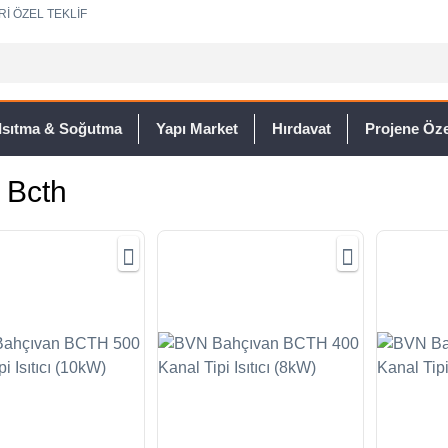
Rİ ÖZEL TEKLİF
Isıtma & Soğutma
Yapı Market
Hırdavat
Projene Özel
 Bcth