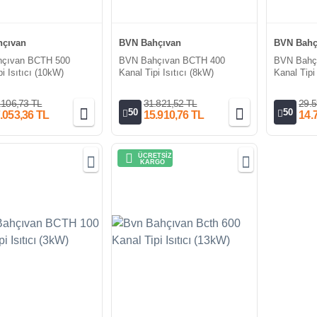
çıvan
BVN Bahçıvan
BVN Bahç
çıvan BCTH 500
BVN Bahçıvan BCTH 400
BVN Bahç
i Isıtıcı (10kW)
Kanal Tipi Isıtıcı (8kW)
Kanal Tipi
.106,73 TL
31.821,52 TL
29.5
50
50
.053,36 TL
15.910,76 TL
14.
ÜCRETSİZ
KARGO