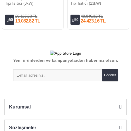
Tipi Isıtıcı (3kW)
Tipi Isıtıcı (13kW)
26.165,63 TL
48.846,32 TL
50
50
13.082,82 TL
24.423,16 TL
Yeni ürünlerden ve kampanyalardan haberiniz olsun.
Gönder
Kurumsal
Sözleşmeler