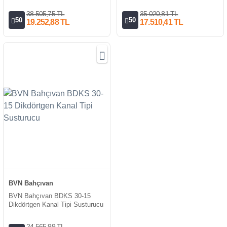
38.505,75 TL
35.020,81 TL
50
50
19.252,88 TL
17.510,41 TL
BVN Bahçıvan
BVN Bahçıvan BDKS 30-15
Dikdörtgen Kanal Tipi Susturucu
24.565,99 TL