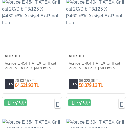
VORTICE
VORTICE
Vortice E 454 T ATEX Gr II cat
Vortice E 404 T ATEX Gr II cat
2G/D b T3/125 X [4430m³/h]
2G/D b T3/125 X [3460m³/h]
Aksiyel Ex-Proof Fan
Aksiyel Ex-Proof Fan
76.037,57 TL
68.328,39 TL
15
15
64.631,93 TL
58.079,13 TL
ÜCRETSİZ
ÜCRETSİZ
KARGO
KARGO