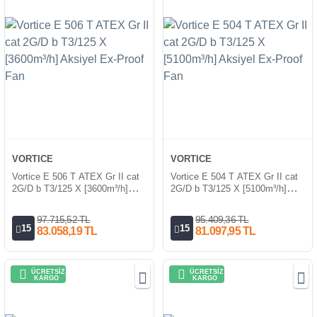
VORTICE
VORTICE
Vortice E 506 T ATEX Gr II cat
Vortice E 504 T ATEX Gr II cat
2G/D b T3/125 X [3600m³/h]
2G/D b T3/125 X [5100m³/h]
Aksiyel Ex-Proof Fan
Aksiyel Ex-Proof Fan
97.715,52 TL
95.409,36 TL
15
15
83.058,19 TL
81.097,95 TL
ÜCRETSİZ
ÜCRETSİZ
KARGO
KARGO