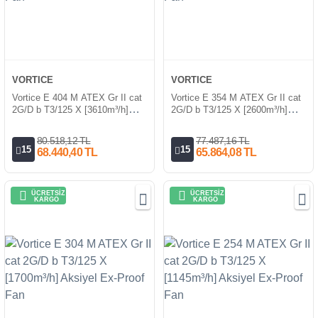
VORTICE
VORTICE
Vortice E 404 M ATEX Gr II cat
Vortice E 354 M ATEX Gr II cat
2G/D b T3/125 X [3610m³/h]
2G/D b T3/125 X [2600m³/h]
Aksiyel Ex-Proof Fan
Aksiyel Ex-Proof Fan
80.518,12 TL
77.487,16 TL
15
15
68.440,40 TL
65.864,08 TL
ÜCRETSİZ
ÜCRETSİZ
KARGO
KARGO