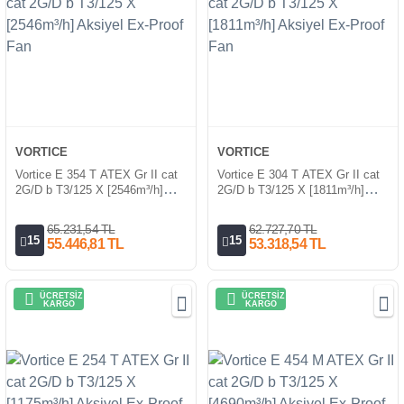
VORTICE
VORTICE
Vortice E 354 T ATEX Gr II cat
Vortice E 304 T ATEX Gr II cat
2G/D b T3/125 X [2546m³/h]
2G/D b T3/125 X [1811m³/h]
Aksiyel Ex-Proof Fan
Aksiyel Ex-Proof Fan
65.231,54 TL
62.727,70 TL
15
15
55.446,81 TL
53.318,54 TL
ÜCRETSİZ
ÜCRETSİZ
KARGO
KARGO