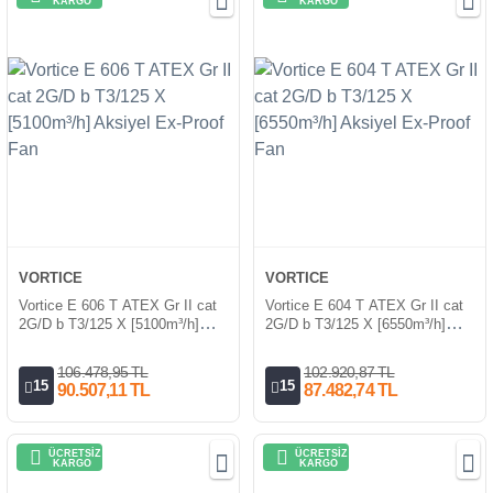
KARGO
KARGO
VORTICE
VORTICE
Vortice E 606 T ATEX Gr II cat
Vortice E 604 T ATEX Gr II cat
2G/D b T3/125 X [5100m³/h]
2G/D b T3/125 X [6550m³/h]
Aksiyel Ex-Proof Fan
Aksiyel Ex-Proof Fan
106.478,95 TL
102.920,87 TL
15
15
90.507,11 TL
87.482,74 TL
ÜCRETSİZ
ÜCRETSİZ
KARGO
KARGO