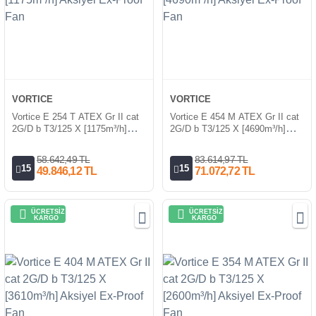
VORTICE
VORTICE
Vortice E 254 T ATEX Gr II cat
Vortice E 454 M ATEX Gr II cat
2G/D b T3/125 X [1175m³/h]
2G/D b T3/125 X [4690m³/h]
Aksiyel Ex-Proof Fan
Aksiyel Ex-Proof Fan
58.642,49 TL
83.614,97 TL
15
15
49.846,12 TL
71.072,72 TL
ÜCRETSİZ
ÜCRETSİZ
KARGO
KARGO