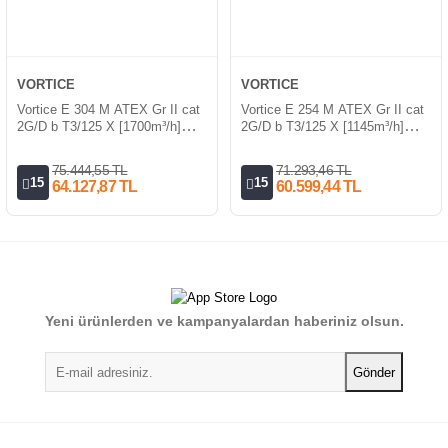
VORTICE
VORTICE
Vortice E 304 M ATEX Gr II cat
Vortice E 254 M ATEX Gr II cat
2G/D b T3/125 X [1700m³/h]
2G/D b T3/125 X [1145m³/h]
Aksiyel Ex-Proof Fan
Aksiyel Ex-Proof Fan
75.444,55 TL
71.293,46 TL
15
15
64.127,87 TL
60.599,44 TL
Yeni ürünlerden ve kampanyalardan haberiniz olsun.
Gönder