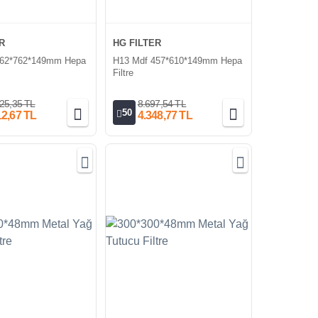
R
HG FILTER
762*762*149mm Hepa
H13 Mdf 457*610*149mm Hepa
Filtre
25,35 TL
8.697,54 TL
50
12,67 TL
4.348,77 TL