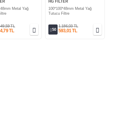
TER
HG FILTER
*48mm Metal Yağ
100*100*48mm Metal Yağ
ltre
Tutucu Filtre
449,59 TL
1.186,03 TL
50
4,79 TL
593,01 TL