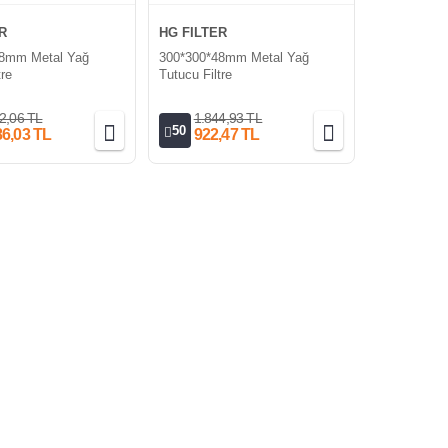
R
HG FILTER
48mm Metal Yağ
300*300*48mm Metal Yağ
tre
Tutucu Filtre
2,06 TL
1.844,93 TL
50
86,03 TL
922,47 TL