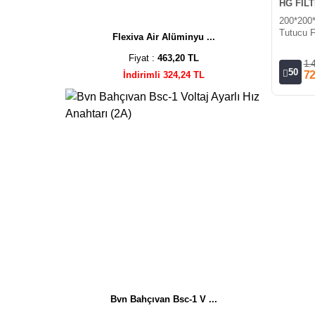
HG FIL
200*200
Tutucu Fi
Flexiva Air Alüminyu ...
Fiyat :
463,20 TL
1.
50
72
İndirimli 324,24 TL
Bvn Bahçıvan Bsc-1 V ...