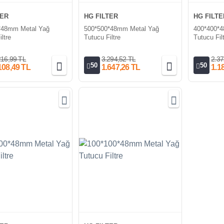
TER
HG FILTER
HG FILTE
*48mm Metal Yağ
500*500*48mm Metal Yağ
400*400*
ltre
Tutucu Filtre
Tutucu Fil
216,99 TL
3.294,52 TL
2.37
50
50
108,49 TL
1.647,26 TL
1.1