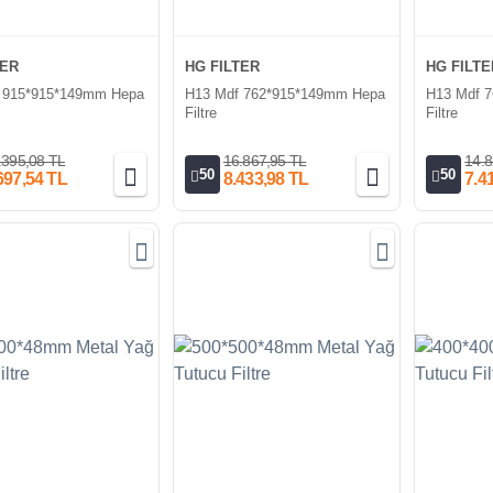
TER
HG FILTER
HG FILTE
 915*915*149mm Hepa
H13 Mdf 762*915*149mm Hepa
H13 Mdf 
Filtre
Filtre
.395,08 TL
16.867,95 TL
14.8
50
50
697,54 TL
8.433,98 TL
7.4