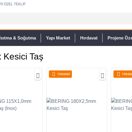
Rİ ÖZEL TEKLİF
Isıtma & Soğutma
Yapı Market
Hırdavat
Projene Özel
 Kesici Taş
TÜKENDİ
TÜKEN