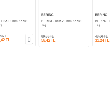
BERING
BERING
115X1,0mm Kesici
BERING 180X2,5mm Kesici
BERING 1
x)
Taş
Taş
,96 TL
89,88 TL
48,06 TL
,42 TL
58,42 TL
31,24 TL