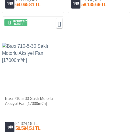
40
40
64.065,81 TL
58.135,69 TL
ÜCRETSİZ
KARGO
Baxı 710-5-30 Saklı Motorlu
Aksiyel Fan [17000m³/h]
84.324,18 TL
40
50.594,51 TL