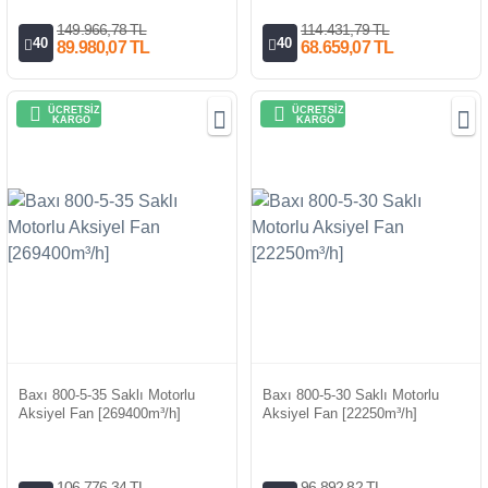
149.966,78 TL
114.431,79 TL
40
40
89.980,07 TL
68.659,07 TL
ÜCRETSİZ
ÜCRETSİZ
KARGO
KARGO
Baxı 800-5-35 Saklı Motorlu
Baxı 800-5-30 Saklı Motorlu
Aksiyel Fan [269400m³/h]
Aksiyel Fan [22250m³/h]
106.776,34 TL
96.892,82 TL