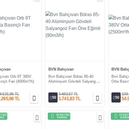
çıvan
BVN Bahçıvan
BVN Bahç
çıvan Orb 9T 380V
Bvn Bahçıvan Bdras 85-40
Bvn Bahçı
ınçlı Fan (4000m³/h)
Alüminyum Gövdeli Salyangoz
Orta Basın
Fan Öne Eğimli (90m3/h)
4.531,95 TL
3.483,67 TL
109.
50
50
.265,98 TL
1.741,83 TL
54.
TSİZ
ÜCRETSİZ
ÜCRET
GO
KARGO
KARG