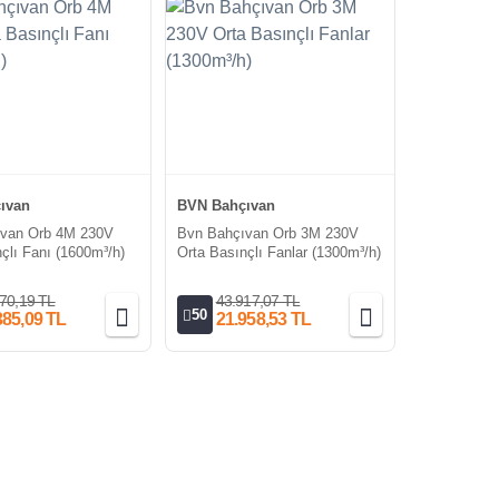
ıvan
BVN Bahçıvan
ıvan Orb 4M 230V
Bvn Bahçıvan Orb 3M 230V
çlı Fanı (1600m³/h)
Orta Basınçlı Fanlar (1300m³/h)
70,19 TL
43.917,07 TL
50
385,09 TL
21.958,53 TL