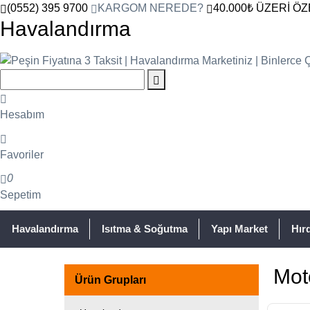
(0552) 395 9700
KARGOM NEREDE?
40.000₺ ÜZERİ ÖZ
Havalandırma
Hesabım
Favoriler
0
Sepetim
Havalandırma
Isıtma & Soğutma
Yapı Market
Hır
Mot
Ürün Grupları