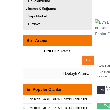
Havalandırma
Isıtma & Soğutma
Yapı Market
Hırdavat
Hızlı Arama
Hızlı Ürün Arama
Ara
BVN Bah
Bvn Bah
Detaylı Arama
Gövdeli 
Eğimli (
6.
En Populer Olanlar
50
3.
EvoTech Evo 40 - 40kW Elektrikli Fanlı Isıtıcı
ÜCRE
KAR
EvoTech Evo 22 - 22kW Elektrikli Fanlı Isıtıcı