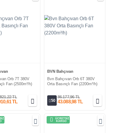
ıvan
BVN Bahçıvan
van Orb 7T 380V
Bvn Bahçıvan Orb 6T 380V
çlı Fan (2500m³/h)
Orta Basınçlı Fan (2200m³/h)
821,22 TL
86.177,96 TL
50
910,61 TL
43.088,98 TL
SİZ
ÜCRETSİZ
O
KARGO