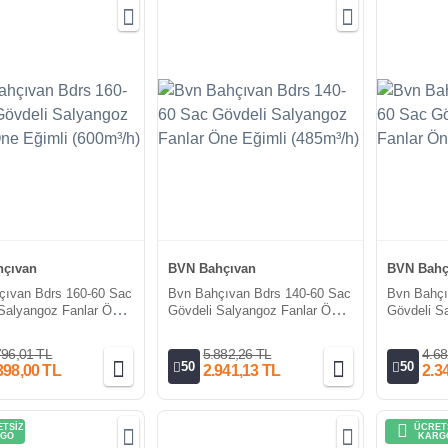
çıvan
BVN Bahçıvan
BVN Bahç
çıvan Bdrs 160-60 Sac
Bvn Bahçıvan Bdrs 140-60 Sac
Bvn Bahçı
Salyangoz Fanlar Öne
Gövdeli Salyangoz Fanlar Öne
Gövdeli S
600m³/h)
Eğimli (485m³/h)
Eğimli (27
796,01 TL
5.882,26 TL
4.68
50
50
398,00 TL
2.941,13 TL
2.3
TSİZ
ÜCRET
GO
KARG