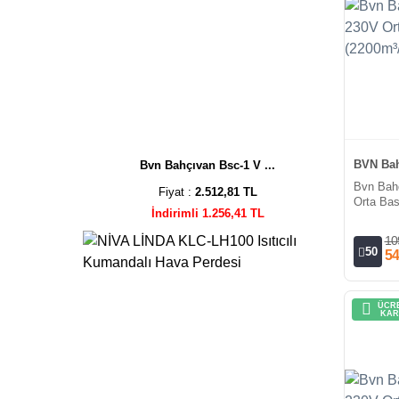
BVN Bah
Bvn Bahçıvan Bsc-1 V ...
Bvn Bah
Fiyat :
2.512,81 TL
Orta Bas
İndirimli 1.256,41 TL
10
50
54
ÜCRE
KAR