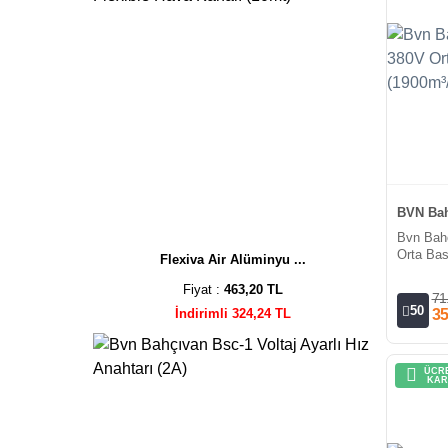
BVN Bah
Bvn Bah
Orta Bas
Flexiva Air Alüminyu ...
Fiyat :
463,20 TL
71
50
35
İndirimli 324,24 TL
ÜCRE
KAR