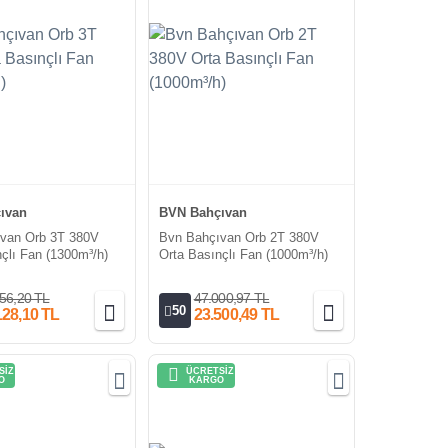
ıvan
BVN Bahçıvan
van Orb 3T 380V
Bvn Bahçıvan Orb 2T 380V
çlı Fan (1300m³/h)
Orta Basınçlı Fan (1000m³/h)
56,20 TL
47.000,97 TL
50
128,10 TL
23.500,49 TL
SİZ
ÜCRETSİZ
O
KARGO