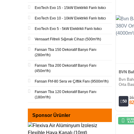
EvoTech Evo 15 - 15kW Elektrikli Fanlı Isıtıcı
EvoTech Evo 10 - 10kW Elektrikli Fanlı Isıtıcı
EvoTech Evo 5 - 5kW Elektrikli Fanlı Isıtıcı
Vensaart Filtreli Sığınak Cihazı (500m³/h)
Fansan Tba 150 Dekoratif Banyo Fanı
(280m³/h)
Fansan Tba 200 Dekoratif Banyo Fanı
(450m³/h)
BVN Bah
Bvn Bah
Fansan Fhf-80 Sera ve Çiftlik Fanı (9500m³/h)
Orta Bas
Fansan Tba 120 Dekoratif Banyo Fanı
(180m³/h)
16
50
82
Sponsor Ürünler
ÜCRE
KAR