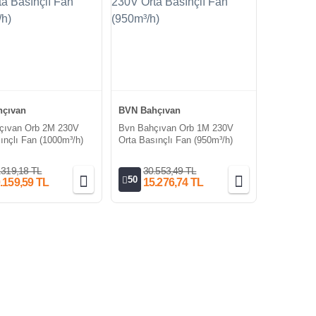
çıvan
BVN Bahçıvan
çıvan Orb 2M 230V
Bvn Bahçıvan Orb 1M 230V
ınçlı Fan (1000m³/h)
Orta Basınçlı Fan (950m³/h)
.319,18 TL
30.553,49 TL
50
.159,59 TL
15.276,74 TL