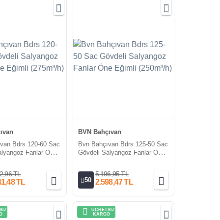
ıvan
BVN Bahçıvan
van Bdrs 120-60 Sac
Bvn Bahçıvan Bdrs 125-50 Sac
alyangoz Fanlar Öne
Gövdeli Salyangoz Fanlar Öne
5m³/h)
Eğimli (250m³/h)
2,96 TL
5.196,95 TL
50
41,48 TL
2.598,47 TL
SİZ
ÜCRETSİZ
O
KARGO