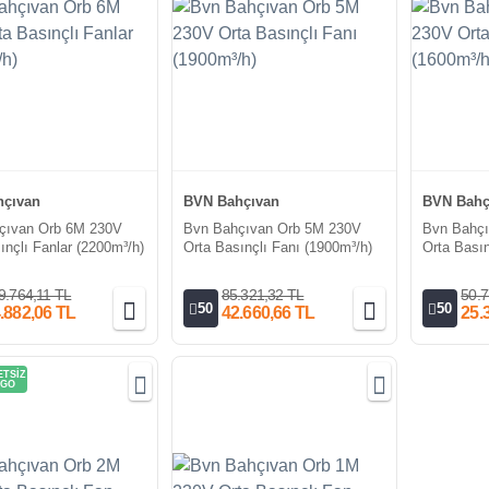
çıvan
BVN Bahçıvan
BVN Bahç
çıvan Orb 6M 230V
Bvn Bahçıvan Orb 5M 230V
Bvn Bahç
ınçlı Fanlar (2200m³/h)
Orta Basınçlı Fanı (1900m³/h)
Orta Basın
9.764,11 TL
85.321,32 TL
50.7
50
50
.882,06 TL
42.660,66 TL
25.
TSİZ
GO