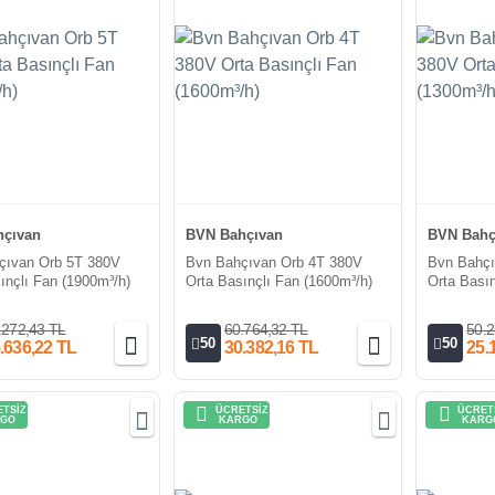
çıvan
BVN Bahçıvan
BVN Bahç
çıvan Orb 5T 380V
Bvn Bahçıvan Orb 4T 380V
Bvn Bahçı
ınçlı Fan (1900m³/h)
Orta Basınçlı Fan (1600m³/h)
Orta Basın
.272,43 TL
60.764,32 TL
50.2
50
50
.636,22 TL
30.382,16 TL
25.
TSİZ
ÜCRETSİZ
ÜCRET
GO
KARGO
KARG