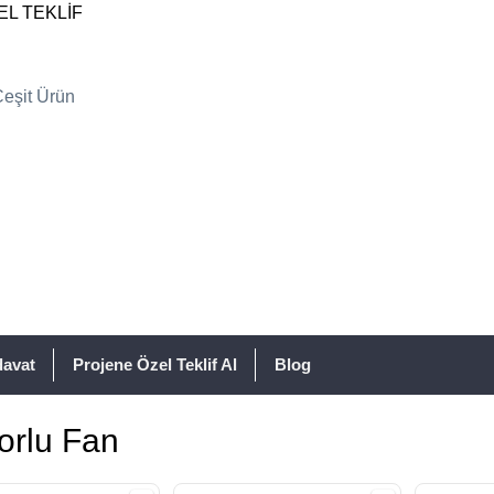
EL TEKLİF
davat
Projene Özel Teklif Al
Blog
orlu Fan