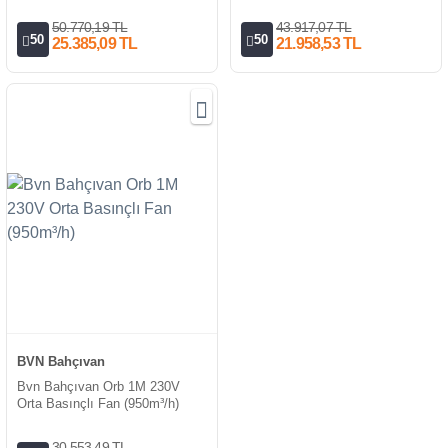
50.770,19 TL
43.917,07 TL
50
50
25.385,09 TL
21.958,53 TL
BVN Bahçıvan
Bvn Bahçıvan Orb 1M 230V
Orta Basınçlı Fan (950m³/h)
30.553,49 TL