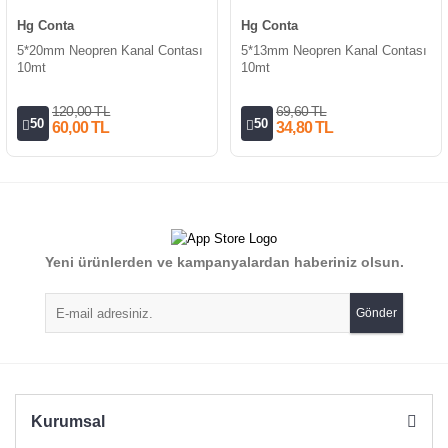
Hg Conta
Hg Conta
5*20mm Neopren Kanal Contası
5*13mm Neopren Kanal Contası
10mt
10mt
120,00 TL
69,60 TL
50
50
60,00 TL
34,80 TL
Yeni ürünlerden ve kampanyalardan haberiniz olsun.
Gönder
Kurumsal