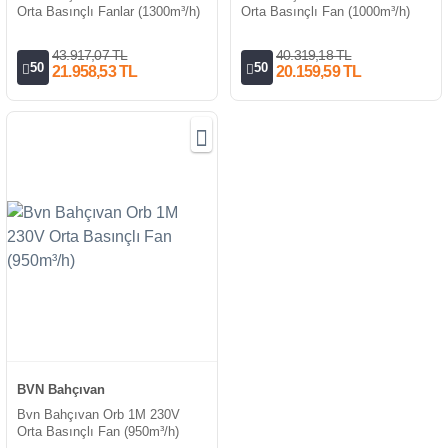
Orta Basınçlı Fanlar (1300m³/h)
Orta Basınçlı Fan (1000m³/h)
43.917,07 TL
40.319,18 TL
50
50
21.958,53 TL
20.159,59 TL
BVN Bahçıvan
Bvn Bahçıvan Orb 1M 230V
Orta Basınçlı Fan (950m³/h)