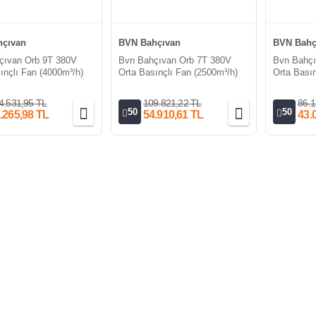
çıvan
BVN Bahçıvan
BVN Bahç
çıvan Orb 9T 380V
Bvn Bahçıvan Orb 7T 380V
Bvn Bahçı
ınçlı Fan (4000m³/h)
Orta Basınçlı Fan (2500m³/h)
Orta Basın
4.531,95 TL
109.821,22 TL
86.1
50
50
.265,98 TL
54.910,61 TL
43.