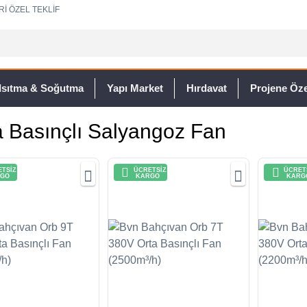
Rİ ÖZEL TEKLİF
Isıtma & Soğutma
Yapı Market
Hırdavat
Projene Özel
a Basınçlı Salyangoz Fan
TSİZ
ÜCRETSİZ
ÜCRET
GO
KARGO
KARG