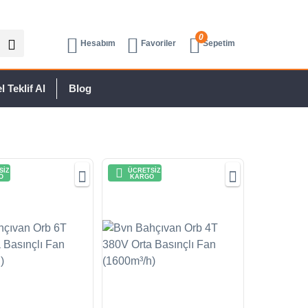
0
Hesabım
Favoriler
Sepetim
 Teklif Al
Blog
SİZ
ÜCRETSİZ
O
KARGO