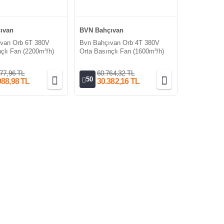
ıvan
BVN Bahçıvan
van Orb 6T 380V
Bvn Bahçıvan Orb 4T 380V
çlı Fan (2200m³/h)
Orta Basınçlı Fan (1600m³/h)
77,96 TL
60.764,32 TL
50
088,98 TL
30.382,16 TL