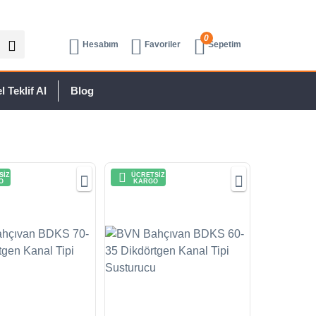
0
Hesabım
Favoriler
Sepetim
 Teklif Al
Blog
SİZ
ÜCRETSİZ
O
KARGO