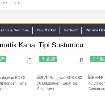
Rİ ÖZEL TEKLİF
Isıtma & Soğutma
Yapı Market
Hırdavat
Projene Özel
zmatik Kanal Tipi Susturucu
TSİZ
ÜCRETSİZ
ÜCRET
GO
KARGO
KARG