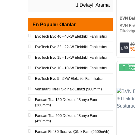
Detaylı Arama
BVN Bah
En Populer Olanlar
BVN Bah
Dikdörtg
Susturu
EvoTech Evo 40 - 40kW Elektrikli Fanlı Isıtıcı
10
EvoTech Evo 22 - 22kW Elektrikli Fanlı Isıtıcı
50
51
EvoTech Evo 15 - 15kW Elektrikli Fanlı Isıtıcı
ÜCRE
EvoTech Evo 10 - 10kW Elektrikli Fanlı Isıtıcı
KAR
EvoTech Evo 5 - 5kW Elektrikli Fanlı Isıtıcı
Vensaart Filtreli Sığınak Cihazı (500m³/h)
Fansan Tba 150 Dekoratif Banyo Fanı
(280m³/h)
Fansan Tba 200 Dekoratif Banyo Fanı
(450m³/h)
Fansan Fhf-80 Sera ve Çiftlik Fanı (9500m³/h)