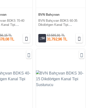
ıvan
BVN Bahçıvan
ıvan BDKS 70-40
BVN Bahçıvan BDKS 60-35
 Kanal Tipi
Dikdörtgen Kanal Tipi
Susturucu
56,15 TL
63.585,91 TL
50
478,08 TL
31.792,96 TL