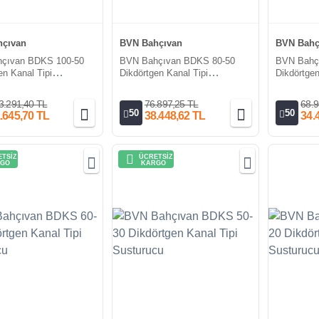
çıvan
BVN Bahçıvan
BVN Bahç
çıvan BDKS 100-50
BVN Bahçıvan BDKS 80-50
BVN Bahç
en Kanal Tipi
Dikdörtgen Kanal Tipi
Dikdörtgen
cu
Susturucu
Susturucu
3.291,40 TL
76.897,25 TL
68.9
50
50
.645,70 TL
38.448,62 TL
34.
TSİZ
ÜCRETSİZ
GO
KARGO