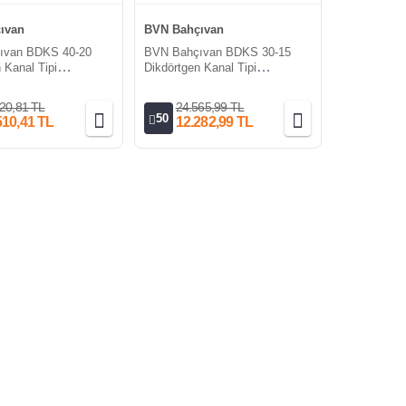
ıvan
BVN Bahçıvan
ıvan BDKS 40-20
BVN Bahçıvan BDKS 30-15
 Kanal Tipi
Dikdörtgen Kanal Tipi
Susturucu
20,81 TL
24.565,99 TL
50
510,41 TL
12.282,99 TL