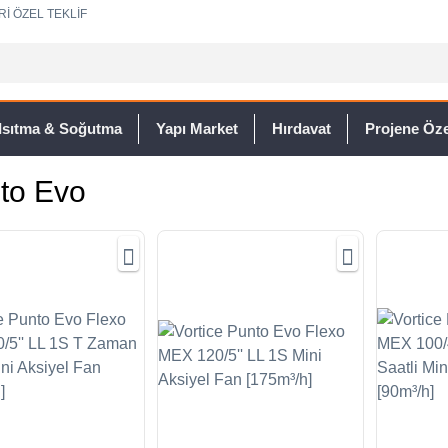
Rİ ÖZEL TEKLİF
Isıtma & Soğutma
Yapı Market
Hırdavat
Projene Özel
to Evo