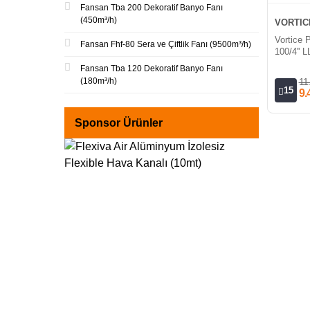
Fansan Tba 200 Dekoratif Banyo Fanı
(450m³/h)
VORTIC
Vortice 
Fansan Fhf-80 Sera ve Çiftlik Fanı (9500m³/h)
100/4'' L
Yellow G
Fansan Tba 120 Dekoratif Banyo Fanı
Aksiyel 
(180m³/h)
11
15
9.
Sponsor Ürünler