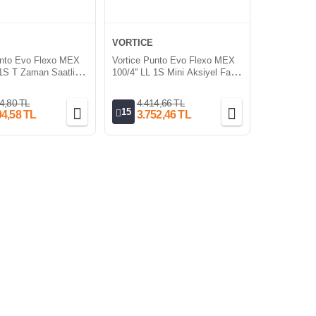
VORTICE
unto Evo Flexo MEX
Vortice Punto Evo Flexo MEX
 1S T Zaman Saatli
100/4'' LL 1S Mini Aksiyel Fan
el Fan [90m³/h]
[90m³/h]
4,80 TL
4.414,66 TL
15
04,58 TL
3.752,46 TL