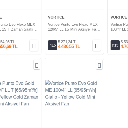
E
VORTICE
VORTICE
 Punto Evo Flexo MEX
Vortice Punto Evo Flexo MEX
Vortice P
LL 1S T Zaman Saatli
120/5'' LL 1S Mini Aksiyel Fan
100/4'' LL
iyel Fan [175m³/h]
[175m³/h]
Mini Aksiy
654,93 TL
5.271,24 TL
5.53
15
15
656,69 TL
4.480,55 TL
4.7