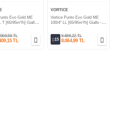
E
VORTICE
Punto Evo Gold ME
Vortice Punto Evo Gold ME
L T [65/95m³/h] Giallo -
100/4'' LL [65/95m³/h] Giallo -
old Zaman Saatli Mini
Yellow Gold Mini Aksiyel Fan
Fan
.069,59 TL
9.488,22 TL
15
409,15 TL
8.064,99 TL