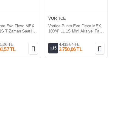
VORTICE
unto Evo Flexo MEX
Vortice Punto Evo Flexo MEX
 1S T Zaman Saatli
100/4'' LL 1S Mini Aksiyel Fan
el Fan [90m³/h]
[90m³/h]
1,26 TL
4.411,84 TL
15
01,57 TL
3.750,06 TL