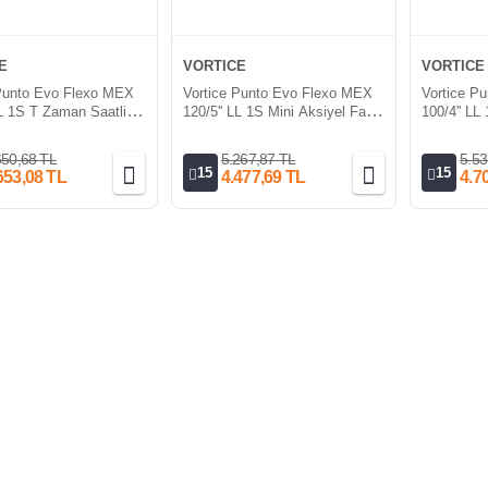
E
VORTICE
VORTICE
 Punto Evo Flexo MEX
Vortice Punto Evo Flexo MEX
Vortice P
LL 1S T Zaman Saatli
120/5'' LL 1S Mini Aksiyel Fan
100/4'' LL
iyel Fan [175m³/h]
[175m³/h]
Mini Aksiy
650,68 TL
5.267,87 TL
5.53
15
15
653,08 TL
4.477,69 TL
4.7