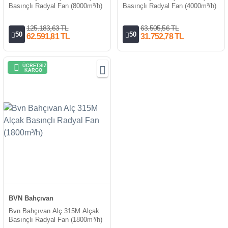
Basınçlı Radyal Fan (8000m³/h)
Basınçlı Radyal Fan (4000m³/h)
125.183,63 TL
63.505,56 TL
50
50
62.591,81 TL
31.752,78 TL
ÜCRETSİZ
KARGO
BVN Bahçıvan
Bvn Bahçıvan Alç 315M Alçak
Basınçlı Radyal Fan (1800m³/h)