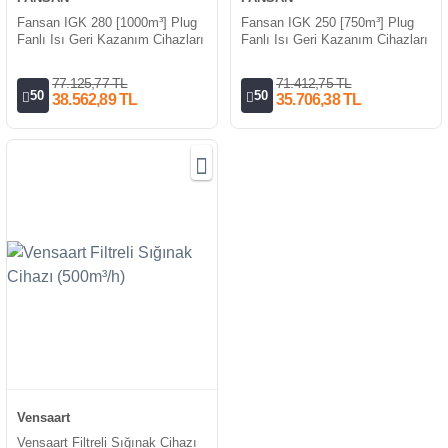
Fansan IGK 280 [1000m³] Plug
Fansan IGK 250 [750m³] Plug
Fanlı Isı Geri Kazanım Cihazları
Fanlı Isı Geri Kazanım Cihazları
77.125,77 TL
71.412,75 TL
50
50
38.562,89 TL
35.706,38 TL
Vensaart
Vensaart Filtreli Sığınak Cihazı