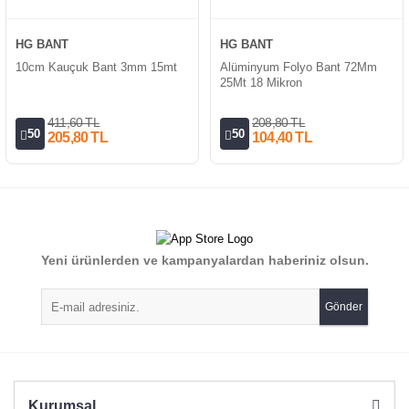
HG BANT
HG BANT
10cm Kauçuk Bant 3mm 15mt
Alüminyum Folyo Bant 72Mm
25Mt 18 Mikron
411,60 TL
208,80 TL
50
50
205,80 TL
104,40 TL
Yeni ürünlerden ve kampanyalardan haberiniz olsun.
Gönder
Kurumsal