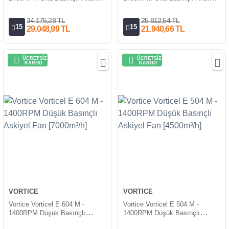
Fan [5187m³/h]
Fan [2980m³/h]
34.175,28 TL
25.812,54 TL
15
15
29.048,99 TL
21.940,66 TL
ÜCRETSİZ
ÜCRETSİZ
KARGO
KARGO
VORTICE
VORTICE
Vortice Vorticel E 604 M -
Vortice Vorticel E 504 M -
1400RPM Düşük Basınçlı
1400RPM Düşük Basınçlı
Askiyel Fan [7000m³/h]
Askiyel Fan [4500m³/h]