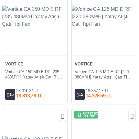
VORTICE
VORTICE
Vortice CA 150 MD E RF [235-
Vortice CA 125 MD E RF [220-
480M³/H] Yatay Atışlı Çatı Tipi
380M³/H] Yatay Atışlı Çatı Tipi
Fan
Fan
23.310,31 TL
16.857,17 TL
15
15
19.813,76 TL
14.328,59 TL
ÜCRETSİZ
KARGO