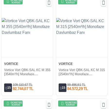
ÜCRETSİZ
ÜCRETSİZ
KARGO
KARGO
VORTICE
VORTICE
Vortice Vort QBK-SAL KC M 355
Vortice Vort QBK-SAL KC M 315
[3540m³/h] Monofaze
[2540m³/h] Monofaze
Davlumbaz Fanı
Davlumbaz Fanı
109.110,67 TL
99.496,81 TL
15
15
92.744,07 TL
84.572,29 TL
ÜCRETSİZ
ÜCRETSİZ
KARGO
KARGO