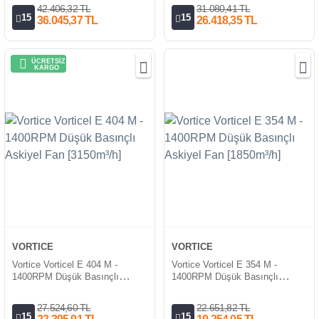
42.406,32 TL
31.080,41 TL
15
15
36.045,37 TL
26.418,35 TL
ÜCRETSİZ
KARGO
VORTICE
VORTICE
Vortice Vorticel E 404 M -
Vortice Vorticel E 354 M -
1400RPM Düşük Basınçlı
1400RPM Düşük Basınçlı
Askiyel Fan [3150m³/h]
Askiyel Fan [1850m³/h]
27.524,60 TL
22.651,82 TL
15
15