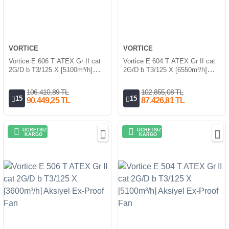
VORTICE
VORTICE
Vortice E 606 T ATEX Gr II cat
Vortice E 604 T ATEX Gr II cat
2G/D b T3/125 X [5100m³/h]
2G/D b T3/125 X [6550m³/h]
Aksiyel Ex-Proof Fan
Aksiyel Ex-Proof Fan
106.410,89 TL
102.855,08 TL
15
15
90.449,25 TL
87.426,81 TL
ÜCRETSİZ
ÜCRETSİZ
KARGO
KARGO