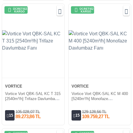
ÜCRETSİZ
ÜCRETSİZ
KARGO
KARGO
VORTICE
VORTICE
Vortice Vort QBK-SAL KC T 315
Vortice Vort QBK-SAL KC M 400
[2540m³/h] Trifaze Davlumbaz
[5240m³/h] Monofaze
Fanı
Davlumbaz Fanı
105.028,07 TL
129.128,56 TL
15
15
89.273,86 TL
109.759,27 TL