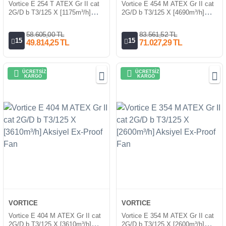
Vortice E 254 T ATEX Gr II cat
Vortice E 454 M ATEX Gr II cat
2G/D b T3/125 X [1175m³/h]
2G/D b T3/125 X [4690m³/h]
Aksiyel Ex-Proof Fan
Aksiyel Ex-Proof Fan
58.605,00 TL
83.561,52 TL
15
15
49.814,25 TL
71.027,29 TL
ÜCRETSİZ
ÜCRETSİZ
KARGO
KARGO
VORTICE
VORTICE
Vortice E 404 M ATEX Gr II cat
Vortice E 354 M ATEX Gr II cat
2G/D b T3/125 X [3610m³/h]
2G/D b T3/125 X [2600m³/h]