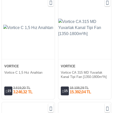
VORTICE
VORTICE
Vortice C 1,5 Hız Anahtarı
Vortice CA 315 MD Yuvarlak
Kanal Tipi Fan [1350-1800m³/h]
3.819,20 TL
18.108,29 TL
15
15
3.246,32 TL
15.392,04 TL