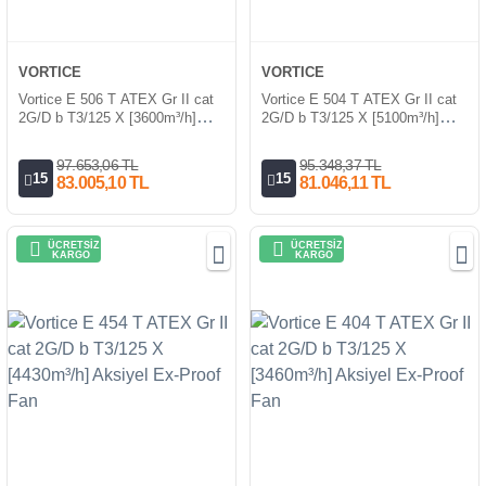
VORTICE
VORTICE
Vortice E 506 T ATEX Gr II cat
Vortice E 504 T ATEX Gr II cat
2G/D b T3/125 X [3600m³/h]
2G/D b T3/125 X [5100m³/h]
Aksiyel Ex-Proof Fan
Aksiyel Ex-Proof Fan
97.653,06 TL
95.348,37 TL
15
15
83.005,10 TL
81.046,11 TL
ÜCRETSİZ
ÜCRETSİZ
KARGO
KARGO