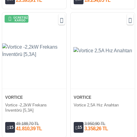
23.395,91 TL
19.254,05 TL
ÜCRETSİZ
KARGO
VORTICE
VORTICE
Vortice -2,2kW Frekans
Vortice 2,5A Hız Anahtarı
İnventörü [5,3A]
49.188,70 TL
3.950,90 TL
15
15
41.810,39 TL
3.358,26 TL