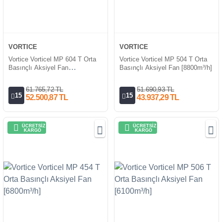
VORTICE
VORTICE
Vortice Vorticel MP 604 T Orta
Vortice Vorticel MP 504 T Orta
Basınçlı Aksiyel Fan
Basınçlı Aksiyel Fan [8800m³/h]
[14000m³/h]
61.765,72 TL
51.690,93 TL
15
15
52.500,87 TL
43.937,29 TL
ÜCRETSİZ
ÜCRETSİZ
KARGO
KARGO