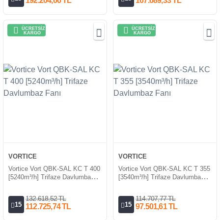
192.204,66 TL
167.689,33 TL
ÜCRETSİZ
ÜCRETSİZ
KARGO
KARGO
VORTICE
VORTICE
Vortice Vort QBK-SAL KC T 400
Vortice Vort QBK-SAL KC T 355
[5240m³/h] Trifaze Davlumbaz
[3540m³/h] Trifaze Davlumbaz
Fanı
Fanı
132.618,52 TL
114.707,77 TL
15
15
112.725,74 TL
97.501,61 TL