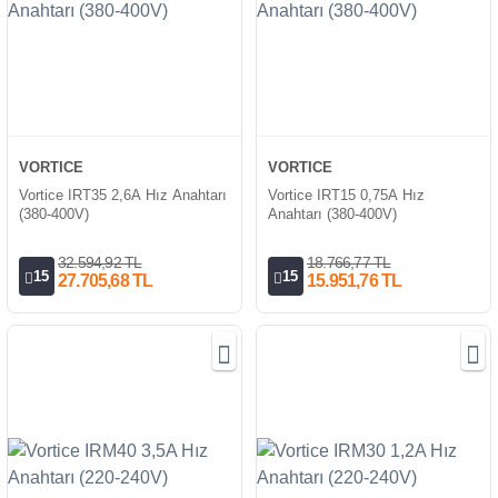
VORTICE
VORTICE
Vortice IRT35 2,6A Hız Anahtarı
Vortice IRT15 0,75A Hız
(380-400V)
Anahtarı (380-400V)
32.594,92 TL
18.766,77 TL
15
15
27.705,68 TL
15.951,76 TL