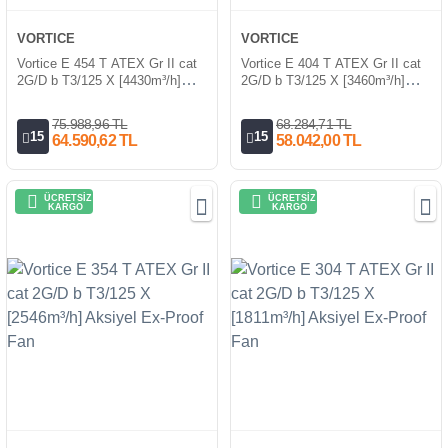
VORTICE
VORTICE
Vortice E 454 T ATEX Gr II cat
Vortice E 404 T ATEX Gr II cat
2G/D b T3/125 X [4430m³/h]
2G/D b T3/125 X [3460m³/h]
Aksiyel Ex-Proof Fan
Aksiyel Ex-Proof Fan
75.988,96 TL
68.284,71 TL
15
15
64.590,62 TL
58.042,00 TL
ÜCRETSİZ
ÜCRETSİZ
KARGO
KARGO