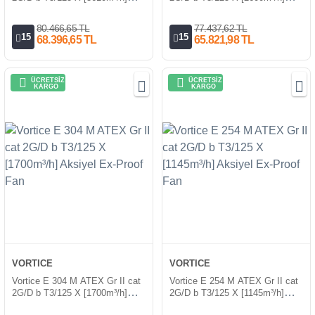
Aksiyel Ex-Proof Fan
Aksiyel Ex-Proof Fan
80.466,65 TL
77.437,62 TL
15
15
68.396,65 TL
65.821,98 TL
ÜCRETSİZ
ÜCRETSİZ
KARGO
KARGO
VORTICE
VORTICE
Vortice E 304 M ATEX Gr II cat
Vortice E 254 M ATEX Gr II cat
2G/D b T3/125 X [1700m³/h]
2G/D b T3/125 X [1145m³/h]
Aksiyel Ex-Proof Fan
Aksiyel Ex-Proof Fan