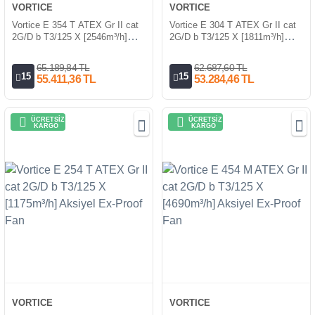
VORTICE
VORTICE
Vortice E 354 T ATEX Gr II cat
Vortice E 304 T ATEX Gr II cat
2G/D b T3/125 X [2546m³/h]
2G/D b T3/125 X [1811m³/h]
Aksiyel Ex-Proof Fan
Aksiyel Ex-Proof Fan
65.189,84 TL
62.687,60 TL
15
15
55.411,36 TL
53.284,46 TL
ÜCRETSİZ
ÜCRETSİZ
KARGO
KARGO
VORTICE
VORTICE