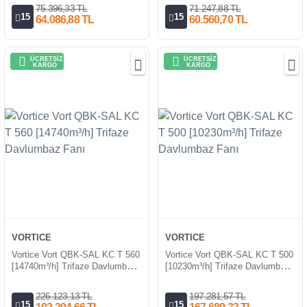
75.396,33 TL
71.247,88 TL
15
15
64.086,88 TL
60.560,70 TL
ÜCRETSİZ
ÜCRETSİZ
KARGO
KARGO
VORTICE
VORTICE
Vortice Vort QBK-SAL KC T 560
Vortice Vort QBK-SAL KC T 500
[14740m³/h] Trifaze Davlumbaz
[10230m³/h] Trifaze Davlumbaz
Fanı
Fanı
226.123,13 TL
197.281,57 TL
15
15