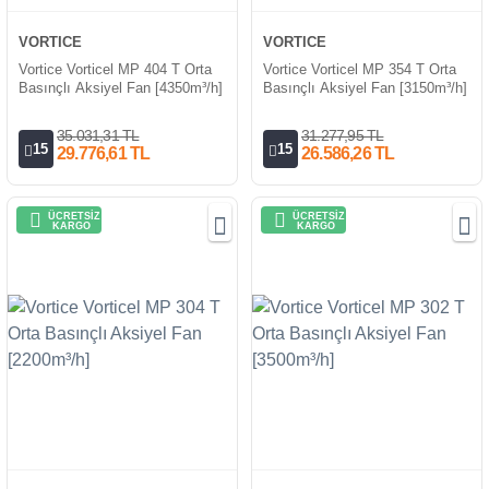
VORTICE
VORTICE
Vortice Vorticel MP 404 T Orta
Vortice Vorticel MP 354 T Orta
Basınçlı Aksiyel Fan [4350m³/h]
Basınçlı Aksiyel Fan [3150m³/h]
35.031,31 TL
31.277,95 TL
15
15
29.776,61 TL
26.586,26 TL
ÜCRETSİZ
ÜCRETSİZ
KARGO
KARGO