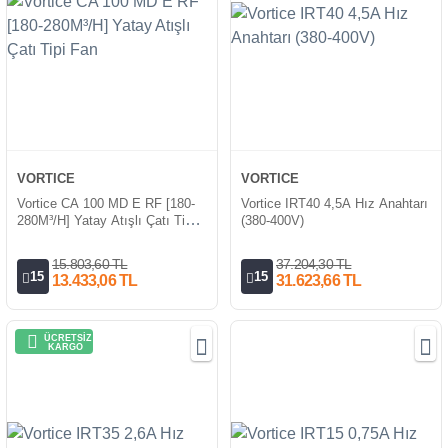
VORTICE
VORTICE
Vortice CA 100 MD E RF [180-
Vortice IRT40 4,5A Hız Anahtarı
280M³/H] Yatay Atışlı Çatı Tipi
(380-400V)
Fan
15.803,60 TL
37.204,30 TL
15
15
13.433,06 TL
31.623,66 TL
ÜCRETSİZ
KARGO