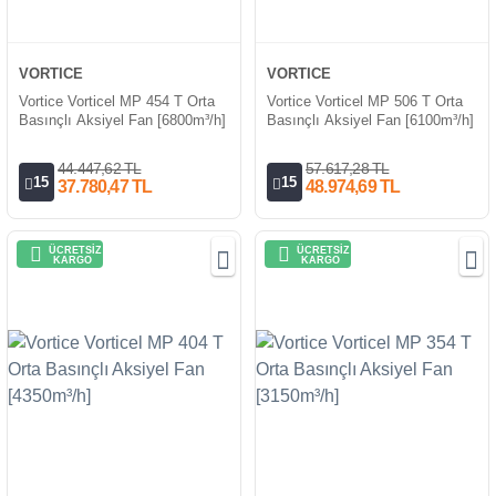
VORTICE
VORTICE
Vortice Vorticel MP 454 T Orta
Vortice Vorticel MP 506 T Orta
Basınçlı Aksiyel Fan [6800m³/h]
Basınçlı Aksiyel Fan [6100m³/h]
44.447,62 TL
57.617,28 TL
15
15
37.780,47 TL
48.974,69 TL
ÜCRETSİZ
ÜCRETSİZ
KARGO
KARGO